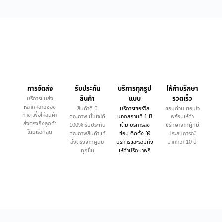
การจัดส่ง
รับประกัน
บริการทุกรูป
ให้คำบรึกษา
สินค้า
แบบ
รวดเร็ว
บริการขนส่ง
หลากหลายช่อง
สินค้าดี มี
บริการเซอร์วิส
ตอบด่วน ตอบไว
ทาง เพื่อให้สินค้า
คุณภาพ มั่นใจได้
นอกสถานที่ 1 ปี
พร้อมให้คำ
ส่งตรงถึงลูกค้า
100% รับประกัน
เต็ม บริการส่ง
ปรึกษาจากผู้ที่มี
โดยเร็วที่สุด
คุณภาพสินค้าแท้
ซ่อม ติดตั้ง ให้
ประสบการณ์
ส่งตรงจากศูนย์
บริการและรวมถึง
มากกว่า 10 ปี
ทุกชิ้น
ให้คำปรึกษาฟรี