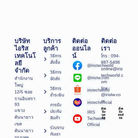
บริษัท
บริการ
ติดต่อ
ติดต่อ
ไอริส
ลูกค้า
ออนไล
เรา
เทคโนโ
น์
วิธีการ
โทร : 094-
สั่งซื้อ
887-5498
ลยี
@iristechworld
online@iris
จำกัด
วิธีการ
techworld.c
@iristw.com
จัดส่ง
สำนักงาน
om
ใหญ่
line :
วิธีการ
iristechworld
12/5 ซอย
@iristw.co
ชำระเงิน
รามอินทรา
m
iristechofficial
การรับ
93
สำห
สำห
แขวง
ประกัน
IRIS
รับ
รับ
บุค
องค์
คันนายาว
สินค้า
Techworld
คล
กร
เขต
Official
ร่วมงาน
คันนายาว
กับเรา
กรุงเทพ