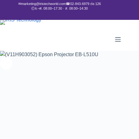
✉
marketing@iristechworld.com
☎
02-843-6979 ต่อ 126
🕘
จ.–ศ. 08:00–17:30 · ส. 08:00–14:30