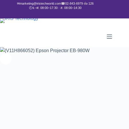
✉
marketing@iristechworld.com
☎
02-843-6979 ต่อ 126
🕘
จ.–ศ. 08:00–17:30 · ส. 08:00–14:30