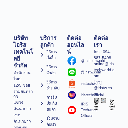
บริษัท
บริการ
ติดต่อ
ติดต่อ
ไอริส
ลูกค้า
ออนไล
เรา
เทคโนโ
น์
วิธีการ
โทร : 094-
สั่งซื้อ
887-5498
ลยี
@iristechworld
online@iris
จำกัด
วิธีการ
techworld.c
@iristw.com
จัดส่ง
สำนักงาน
om
ใหญ่
line :
วิธีการ
iristechworld
12/5 ซอย
@iristw.co
ชำระเงิน
รามอินทรา
m
iristechofficial
การรับ
93
สำห
สำห
แขวง
ประกัน
IRIS
รับ
รับ
บุค
องค์
คันนายาว
สินค้า
Techworld
คล
กร
เขต
Official
ร่วมงาน
คันนายาว
กับเรา
กรุงเทพ