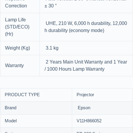
Correction
± 30 °
Lamp Life
UHE, 210 W, 6,000 h durability, 12,000
(STD/ECO)
h durability (economy mode)
(Hr)
Weight (Kg)
3.1 kg
2 Years Main Unit Warranty and 1 Year
Warranty
/ 1000 Hours Lamp Warranty
PRODUCT TYPE
Projector
Brand
Epson
Model
V11H866052