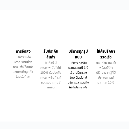
การจัดส่ง
รับประกัน
บริการทุกรูป
ให้คำบรึกษา
สินค้า
แบบ
รวดเร็ว
บริการขนส่ง
หลากหลายช่อง
สินค้าดี มี
บริการเซอร์วิส
ตอบด่วน ตอบไว
ทาง เพื่อให้สินค้า
คุณภาพ มั่นใจได้
นอกสถานที่ 1 ปี
พร้อมให้คำ
ส่งตรงถึงลูกค้า
100% รับประกัน
เต็ม บริการส่ง
ปรึกษาจากผู้ที่มี
โดยเร็วที่สุด
คุณภาพสินค้าแท้
ซ่อม ติดตั้ง ให้
ประสบการณ์
ส่งตรงจากศูนย์
บริการและรวมถึง
มากกว่า 10 ปี
ทุกชิ้น
ให้คำปรึกษาฟรี