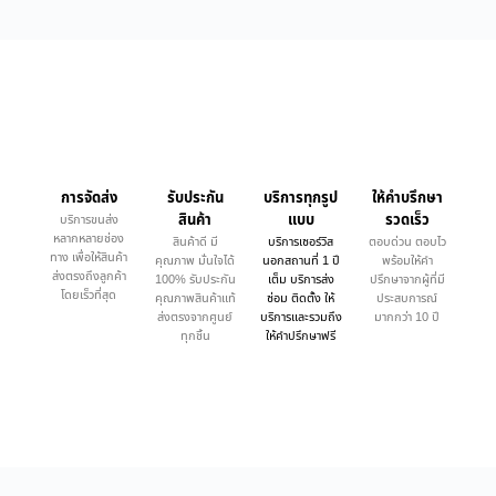
การจัดส่ง
รับประกัน
บริการทุกรูป
ให้คำบรึกษา
สินค้า
แบบ
รวดเร็ว
บริการขนส่ง
หลากหลายช่อง
สินค้าดี มี
บริการเซอร์วิส
ตอบด่วน ตอบไว
ทาง เพื่อให้สินค้า
คุณภาพ มั่นใจได้
นอกสถานที่ 1 ปี
พร้อมให้คำ
ส่งตรงถึงลูกค้า
100% รับประกัน
เต็ม บริการส่ง
ปรึกษาจากผู้ที่มี
โดยเร็วที่สุด
คุณภาพสินค้าแท้
ซ่อม ติดตั้ง ให้
ประสบการณ์
ส่งตรงจากศูนย์
บริการและรวมถึง
มากกว่า 10 ปี
ทุกชิ้น
ให้คำปรึกษาฟรี