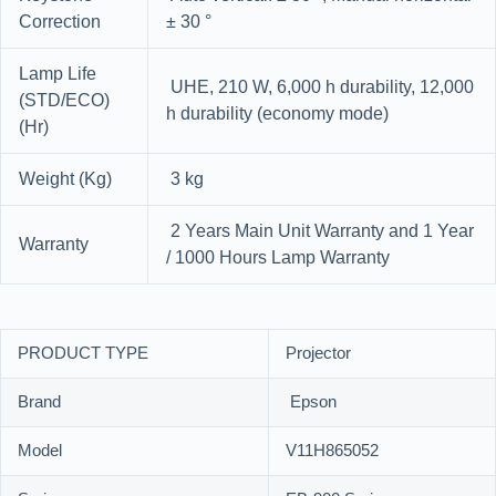
Correction
± 30 °
Lamp Life
UHE, 210 W, 6,000 h durability, 12,000
(STD/ECO)
h durability (economy mode)
(Hr)
Weight (Kg)
3 kg
2 Years Main Unit Warranty and 1 Year
Warranty
/ 1000 Hours Lamp Warranty
PRODUCT TYPE
Projector
Brand
Epson
Model
V11H865052