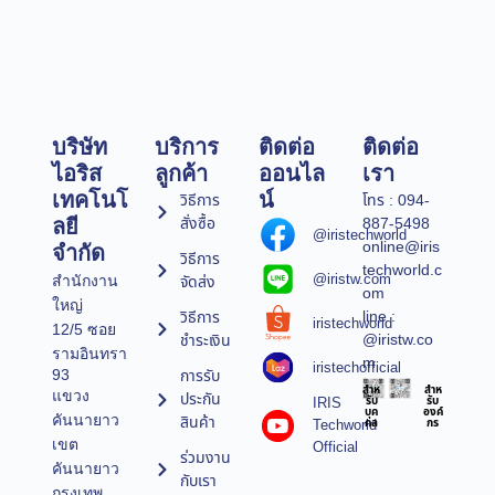
บริษัท
บริการ
ติดต่อ
ติดต่อ
ไอริส
ลูกค้า
ออนไล
เรา
เทคโนโ
น์
วิธีการ
โทร : 094-
สั่งซื้อ
887-5498
ลยี
@iristechworld
online@iris
จำกัด
วิธีการ
techworld.c
@iristw.com
จัดส่ง
สำนักงาน
om
ใหญ่
line :
วิธีการ
iristechworld
12/5 ซอย
@iristw.co
ชำระเงิน
รามอินทรา
m
iristechofficial
การรับ
93
สำห
สำห
แขวง
ประกัน
IRIS
รับ
รับ
บุค
องค์
คันนายาว
สินค้า
Techworld
คล
กร
เขต
Official
ร่วมงาน
คันนายาว
กับเรา
กรุงเทพ