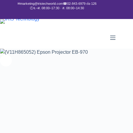
✉
marketing@iristechworld.com
☎
02-843-6979 ต่อ 126
🕘
จ.–ศ. 08:00–17:30 · ส. 08:00–14:30