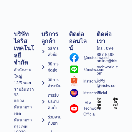
บริษัท
บริการ
ติดต่อ
ติดต่อ
ไอริส
ลูกค้า
ออนไล
เรา
เทคโนโ
น์
วิธีการ
โทร : 094-
สั่งซื้อ
887-5498
ลยี
@iristechworld
online@iris
จำกัด
วิธีการ
techworld.c
@iristw.com
จัดส่ง
สำนักงาน
om
ใหญ่
line :
วิธีการ
iristechworld
12/5 ซอย
@iristw.co
ชำระเงิน
รามอินทรา
m
iristechofficial
การรับ
93
สำห
สำห
แขวง
ประกัน
IRIS
รับ
รับ
บุค
องค์
คันนายาว
สินค้า
Techworld
คล
กร
เขต
Official
ร่วมงาน
คันนายาว
กับเรา
กรุงเทพ