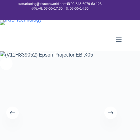
✉
marketing@iristechworld.com
☎
02-843-6979 ต่อ 126
🕘
จ.–ศ. 08:00–17:30 · ส. 08:00–14:30