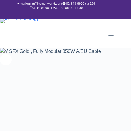
✉
marketing@iristechworld.com
☎
02-843-6979 ต่อ 126
🕘
จ.–ศ. 08:00–17:30 · ส. 08:00–14:30