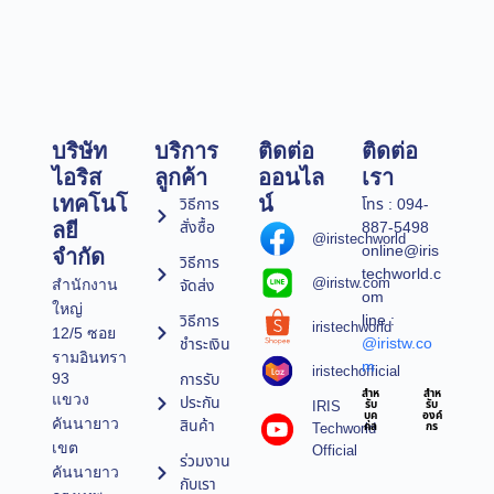
บริษัท
บริการ
ติดต่อ
ติดต่อ
ไอริส
ลูกค้า
ออนไล
เรา
เทคโนโ
น์
วิธีการ
โทร : 094-
สั่งซื้อ
887-5498
ลยี
@iristechworld
online@iris
จำกัด
วิธีการ
techworld.c
@iristw.com
จัดส่ง
สำนักงาน
om
ใหญ่
line :
วิธีการ
iristechworld
12/5 ซอย
@iristw.co
ชำระเงิน
รามอินทรา
m
iristechofficial
การรับ
93
สำห
สำห
แขวง
ประกัน
IRIS
รับ
รับ
บุค
องค์
คันนายาว
สินค้า
Techworld
คล
กร
เขต
Official
ร่วมงาน
คันนายาว
กับเรา