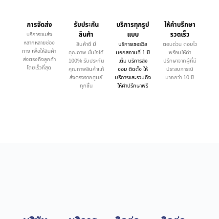
การจัดส่ง
รับประกัน
บริการทุกรูป
ให้คำบรึกษา
สินค้า
แบบ
รวดเร็ว
บริการขนส่ง
หลากหลายช่อง
สินค้าดี มี
บริการเซอร์วิส
ตอบด่วน ตอบไว
ทาง เพื่อให้สินค้า
คุณภาพ มั่นใจได้
นอกสถานที่ 1 ปี
พร้อมให้คำ
ส่งตรงถึงลูกค้า
100% รับประกัน
เต็ม บริการส่ง
ปรึกษาจากผู้ที่มี
โดยเร็วที่สุด
คุณภาพสินค้าแท้
ซ่อม ติดตั้ง ให้
ประสบการณ์
ส่งตรงจากศูนย์
บริการและรวมถึง
มากกว่า 10 ปี
ทุกชิ้น
ให้คำปรึกษาฟรี