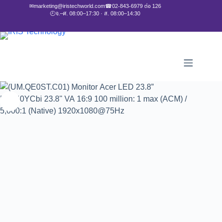
✉
marketing@iristechworld.com
☎
02-843-6979 ต่อ 126
🕘
จ.–ศ. 08:00–17:30 · ส. 08:00–14:30