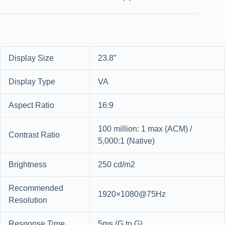
Display Size
23.8″
Display Type
VA
Aspect Ratio
16:9
100 million: 1 max (ACM) /
Contrast Ratio
5,000:1 (Native)
Brightness
250 cd/m2
Recommended
1920×1080@75Hz
Resolution
Response Time
5ms (G to G)