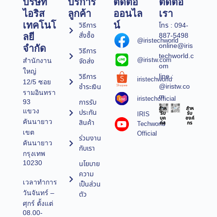
บริษัท
บริการ
ติดต่อ
ติดต่อ
ไอริส
ลูกค้า
ออนไล
เรา
เทคโนโ
น์
วิธีการ
โทร : 094-
สั่งซื้อ
887-5498
ลยี
@iristechworld
online@iris
จำกัด
วิธีการ
techworld.c
@iristw.com
จัดส่ง
สำนักงาน
om
ใหญ่
line :
วิธีการ
iristechworld
12/5 ซอย
@iristw.co
ชำระเงิน
รามอินทรา
m
iristechofficial
การรับ
93
สำห
สำห
แขวง
ประกัน
IRIS
รับ
รับ
บุค
องค์
คันนายาว
สินค้า
Techworld
คล
กร
เขต
Official
ร่วมงาน
คันนายาว
กับเรา
กรุงเทพ
10230
นโยบาย
ความ
เวลาทำการ
เป็นส่วน
วันจันทร์ –
ตัว
ศุกร์ ตั้งแต่
08.00-