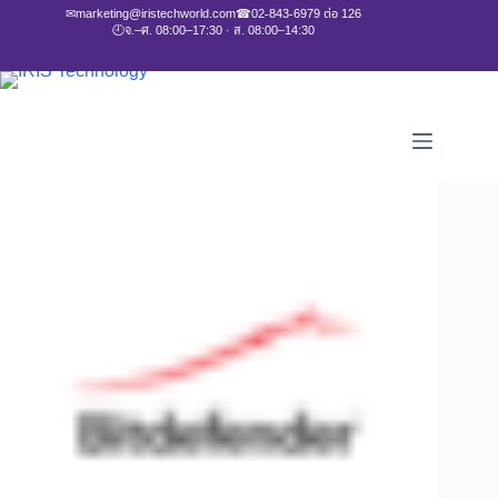
✉
marketing@iristechworld.com
☎
02-843-6979 ต่อ 126
🕘
จ.–ศ. 08:00–17:30 · ส. 08:00–14:30