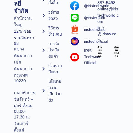
สั่งซื้อ
887-5498
ลยี
@iristechworld
online@iris
จำกัด
วิธีการ
techworld.c
@iristw.com
จัดส่ง
สำนักงาน
om
ใหญ่
line :
วิธีการ
iristechworld
12/5 ซอย
@iristw.co
ชำระเงิน
รามอินทรา
m
iristechofficial
การรับ
93
สำห
สำห
แขวง
ประกัน
IRIS
รับ
รับ
บุค
องค์
คันนายาว
สินค้า
Techworld
คล
กร
เขต
Official
ร่วมงาน
คันนายาว
กับเรา
กรุงเทพ
10230
นโยบาย
ความ
เวลาทำการ
เป็นส่วน
วันจันทร์ –
ตัว
ศุกร์ ตั้งแต่
08.00-
17.30 น.
วันเสาร์
ตั้งแต่