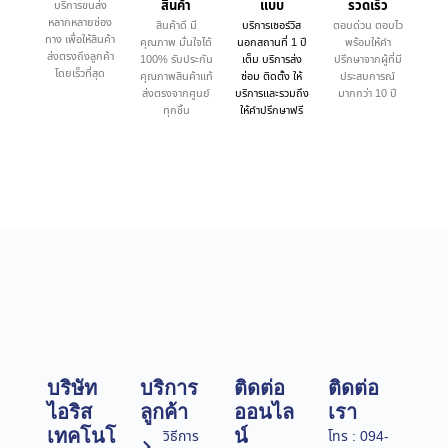
สินค้า
แบบ
รวดเร็ว
บริการขนส่ง
หลากหลายช่อง
สินค้าดี มี
บริการเซอร์วิส
ตอบด่วน ตอบไว
ทาง เพื่อให้สินค้า
คุณภาพ มั่นใจได้
นอกสถานที่ 1 ปี
พร้อมให้คำ
ส่งตรงถึงลูกค้า
100% รับประกัน
เต็ม บริการส่ง
ปรึกษาจากผู้ที่มี
โดยเร็วที่สุด
คุณภาพสินค้าแท้
ซ่อม ติดตั้ง ให้
ประสบการณ์
ส่งตรงจากศูนย์
บริการและรวมถึง
มากกว่า 10 ปี
ทุกชิ้น
ให้คำปรึกษาฟรี
บริษัท
บริการ
ติดต่อ
ติดต่อ
ไอริส
ลูกค้า
ออนไล
เรา
เทคโนโ
น์
วิธีการ
โทร : 094-