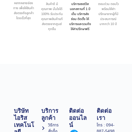
หลากหลายช่อง
สินค้าดี มี
บริการเซอร์วิส
ตอบด่วน ตอบไว
ทาง เพื่อให้สินค้า
คุณภาพ มั่นใจได้
นอกสถานที่ 1 ปี
พร้อมให้คำ
ส่งตรงถึงลูกค้า
100% รับประกัน
เต็ม บริการส่ง
ปรึกษาจากผู้ที่มี
โดยเร็วที่สุด
คุณภาพสินค้าแท้
ซ่อม ติดตั้ง ให้
ประสบการณ์
ส่งตรงจากศูนย์
บริการและรวมถึง
มากกว่า 10 ปี
ทุกชิ้น
ให้คำปรึกษาฟรี
บริษัท
บริการ
ติดต่อ
ติดต่อ
ไอริส
ลูกค้า
ออนไล
เรา
เทคโนโ
น์
วิธีการ
โทร : 094-
สั่งซื้อ
887-5498