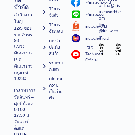
ลยี
@iristechworld
online@iris
จำกัด
วิธีการ
techworld.c
@iristw.com
จัดส่ง
สำนักงาน
om
ใหญ่
line :
วิธีการ
iristechworld
12/5 ซอย
@iristw.co
ชำระเงิน
รามอินทรา
m
iristechofficial
การรับ
93
สำห
สำห
แขวง
ประกัน
IRIS
รับ
รับ
บุค
องค์
คันนายาว
สินค้า
Techworld
คล
กร
เขต
Official
ร่วมงาน
คันนายาว
กับเรา
กรุงเทพ
10230
นโยบาย
ความ
เวลาทำการ
เป็นส่วน
วันจันทร์ –
ตัว
ศุกร์ ตั้งแต่
08.00-
17.30 น.
วันเสาร์
ตั้งแต่
08.00-