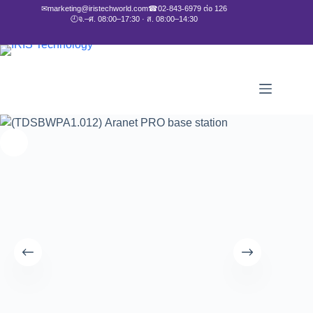
✉
marketing@iristechworld.com
☎
02-843-6979 ต่อ 126
🕘
จ.–ศ. 08:00–17:30 · ส. 08:00–14:30