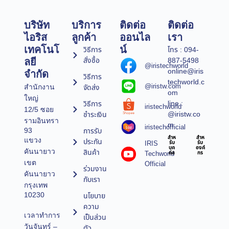
บริษัท
บริการ
ติดต่อ
ติดต่อ
ไอริส
ลูกค้า
ออนไล
เรา
เทคโนโ
น์
วิธีการ
โทร : 094-
สั่งซื้อ
887-5498
ลยี
@iristechworld
online@iris
จำกัด
วิธีการ
techworld.c
@iristw.com
จัดส่ง
สำนักงาน
om
ใหญ่
line :
วิธีการ
iristechworld
12/5 ซอย
@iristw.co
ชำระเงิน
รามอินทรา
m
iristechofficial
การรับ
93
สำห
สำห
แขวง
ประกัน
IRIS
รับ
รับ
บุค
องค์
คันนายาว
สินค้า
Techworld
คล
กร
เขต
Official
ร่วมงาน
คันนายาว
กับเรา
กรุงเทพ
10230
นโยบาย
ความ
เวลาทำการ
เป็นส่วน
วันจันทร์ –
ตัว