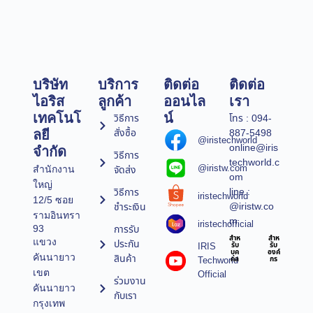
บริษัท
บริการ
ติดต่อ
ติดต่อ
ไอริส
ลูกค้า
ออนไล
เรา
เทคโนโ
น์
วิธีการ
โทร : 094-
สั่งซื้อ
887-5498
ลยี
@iristechworld
online@iris
จำกัด
วิธีการ
techworld.c
@iristw.com
จัดส่ง
สำนักงาน
om
ใหญ่
line :
วิธีการ
iristechworld
12/5 ซอย
@iristw.co
ชำระเงิน
รามอินทรา
m
iristechofficial
การรับ
93
สำห
สำห
แขวง
ประกัน
IRIS
รับ
รับ
บุค
องค์
คันนายาว
สินค้า
Techworld
คล
กร
เขต
Official
ร่วมงาน
คันนายาว
กับเรา
กรุงเทพ