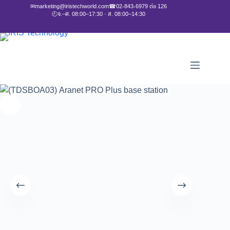
✉
marketing@iristechworld.com
☎
02-843-6979 ต่อ 126
🕘
จ.–ศ. 08:00–17:30 · ส. 08:00–14:30