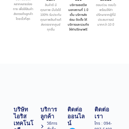
หลากหลายช่อง
สินค้าดี มี
บริการเซอร์วิส
ตอบด่วน ตอบไว
ทาง เพื่อให้สินค้า
คุณภาพ มั่นใจได้
นอกสถานที่ 1 ปี
พร้อมให้คำ
ส่งตรงถึงลูกค้า
100% รับประกัน
เต็ม บริการส่ง
ปรึกษาจากผู้ที่มี
โดยเร็วที่สุด
คุณภาพสินค้าแท้
ซ่อม ติดตั้ง ให้
ประสบการณ์
ส่งตรงจากศูนย์
บริการและรวมถึง
มากกว่า 10 ปี
ทุกชิ้น
ให้คำปรึกษาฟรี
บริษัท
บริการ
ติดต่อ
ติดต่อ
ไอริส
ลูกค้า
ออนไล
เรา
เทคโนโ
น์
วิธีการ
โทร : 094-