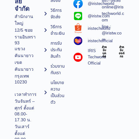
สั่งซื้อ
887-5498
ลยี
@iristechworld
online@iris
จำกัด
วิธีการ
techworld.c
@iristw.com
จัดส่ง
สำนักงาน
om
ใหญ่
line :
วิธีการ
iristechworld
12/5 ซอย
@iristw.co
ชำระเงิน
รามอินทรา
m
iristechofficial
การรับ
93
สำห
สำห
แขวง
ประกัน
IRIS
รับ
รับ
บุค
องค์
คันนายาว
สินค้า
Techworld
คล
กร
เขต
Official
ร่วมงาน
คันนายาว
กับเรา
กรุงเทพ
10230
นโยบาย
ความ
เวลาทำการ
เป็นส่วน
วันจันทร์ –
ตัว
ศุกร์ ตั้งแต่
08.00-
17.30 น.
วันเสาร์
ตั้งแต่