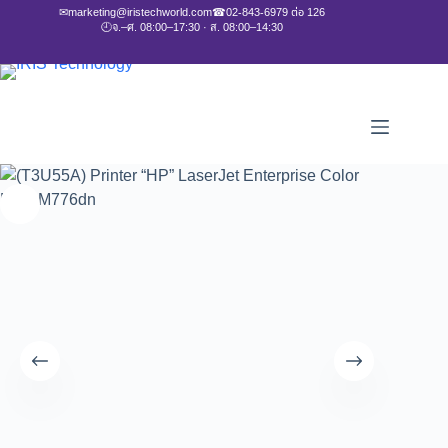
✉
marketing@iristechworld.com
☎
02-843-6979 ต่อ 126
🕘
จ.–ศ. 08:00–17:30 · ส. 08:00–14:30