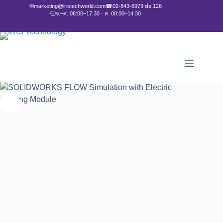
✉
marketing@iristechworld.com
☎
02-843-6979 ต่อ 126
🕘
จ.–ศ. 08:00–17:30 · ส. 08:00–14:30