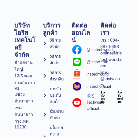
บริษัท
บริการ
ติดต่อ
ติดต่อ
ไอริส
ลูกค้า
ออนไล
เรา
เทคโนโ
น์
วิธีการ
โทร : 094-
สั่งซื้อ
887-5498
ลยี
@iristechworld
online@iris
จำกัด
วิธีการ
techworld.c
@iristw.com
จัดส่ง
สำนักงาน
om
ใหญ่
line :
วิธีการ
iristechworld
12/5 ซอย
@iristw.co
ชำระเงิน
รามอินทรา
m
iristechofficial
การรับ
93
สำห
สำห
แขวง
ประกัน
IRIS
รับ
รับ
บุค
องค์
คันนายาว
สินค้า
Techworld
คล
กร
เขต
Official
ร่วมงาน
คันนายาว
กับเรา
กรุงเทพ
10230
นโยบาย
ความ