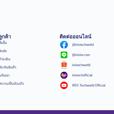
ูกค้า
ติดต่อออนไลน์
่งซื้อ
@iristechworld
จัดส่ง
@iristw.com
ชำระเงิน
iristechworld
ระกันสินค้า
iristechofficial
นกับเรา
ความเป็นส่วนตัว
IRIS Techworld Official