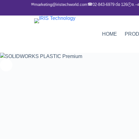
✉
☎
marketing@iristechworld.com
02-843-6979 ต่อ 126
จ.–
🕘
HOME
PRO