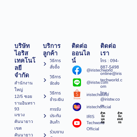
บริษัท
บริการ
ติดต่อ
ติดต่อ
ไอริส
ลูกค้า
ออนไล
เรา
เทคโนโ
น์
วิธีการ
โทร : 094-
สั่งซื้อ
887-5498
ลยี
@iristechworld
online@iris
จำกัด
วิธีการ
techworld.c
@iristw.com
จัดส่ง
สำนักงาน
om
ใหญ่
line :
วิธีการ
iristechworld
12/5 ซอย
@iristw.co
ชำระเงิน
รามอินทรา
m
iristechofficial
การรับ
93
สำห
สำห
แขวง
ประกัน
IRIS
รับ
รับ
บุค
องค์
คันนายาว
สินค้า
Techworld
คล
กร
เขต
Official
ร่วมงาน
คันนายาว