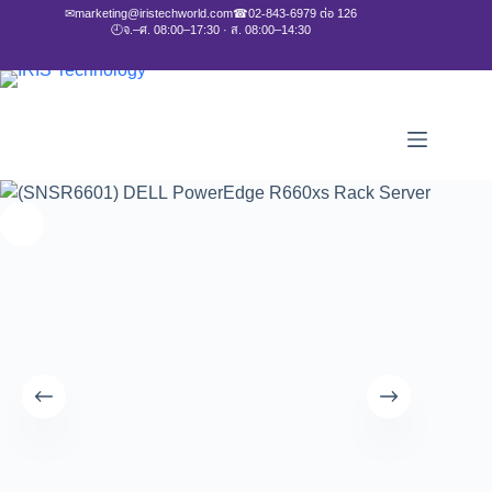
✉
marketing@iristechworld.com
☎
02-843-6979 ต่อ 126
🕘
จ.–ศ. 08:00–17:30 · ส. 08:00–14:30