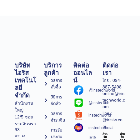
บริษัท
บริการ
ติดต่อ
ติดต่อ
ไอริส
ลูกค้า
ออนไล
เรา
เทคโนโ
น์
วิธีการ
โทร : 094-
สั่งซื้อ
887-5498
ลยี
@iristechworld
online@iris
จำกัด
วิธีการ
techworld.c
@iristw.com
จัดส่ง
สำนักงาน
om
ใหญ่
line :
วิธีการ
iristechworld
12/5 ซอย
@iristw.co
ชำระเงิน
รามอินทรา
m
iristechofficial
การรับ
93
สำห
สำห
แขวง
ประกัน
IRIS
รับ
รับ