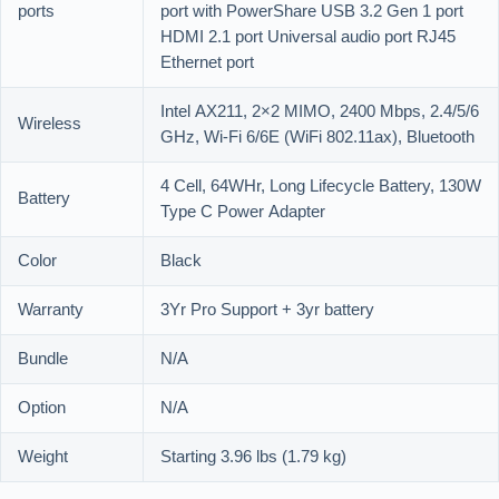
ports
port with PowerShare USB 3.2 Gen 1 port
HDMI 2.1 port Universal audio port RJ45
Ethernet port
Intel AX211, 2×2 MIMO, 2400 Mbps, 2.4/5/6
Wireless
GHz, Wi-Fi 6/6E (WiFi 802.11ax), Bluetooth
4 Cell, 64WHr, Long Lifecycle Battery, 130W
Battery
Type C Power Adapter
Color
Black
Warranty
3Yr Pro Support + 3yr battery
Bundle
N/A
Option
N/A
Weight
Starting 3.96 lbs (1.79 kg)