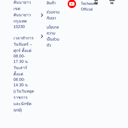
บุค
องค์
คันนายาว
สินค้า
Techworld
คล
กร
เขต
Official
ร่วมงาน
คันนายาว
กับเรา
กรุงเทพ
10230
นโยบาย
ความ
เวลาทำการ
เป็นส่วน
วันจันทร์ –
ตัว
ศุกร์ ตั้งแต่
08.00-
17.30 น.
วันเสาร์
ตั้งแต่
08.00-
14.30 น.
(เว้นวันหยุด
ราชการ
และนักขัต
ฤกษ์)