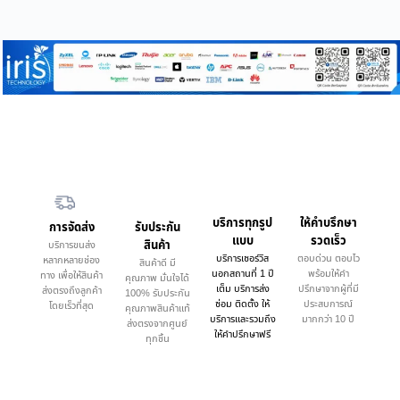
บริการทุกรูป
ให้คำบรึกษา
การจัดส่ง
รับประกัน
แบบ
รวดเร็ว
สินค้า
บริการขนส่ง
บริการเซอร์วิส
ตอบด่วน ตอบไว
หลากหลายช่อง
สินค้าดี มี
นอกสถานที่ 1 ปี
พร้อมให้คำ
ทาง เพื่อให้สินค้า
คุณภาพ มั่นใจได้
เต็ม บริการส่ง
ปรึกษาจากผู้ที่มี
ส่งตรงถึงลูกค้า
100% รับประกัน
ซ่อม ติดตั้ง ให้
ประสบการณ์
โดยเร็วที่สุด
คุณภาพสินค้าแท้
บริการและรวมถึง
มากกว่า 10 ปี
ส่งตรงจากศูนย์
ให้คำปรึกษาฟรี
ทุกชิ้น