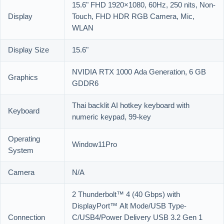
15.6" FHD 1920×1080, 60Hz, 250 nits, Non-
Display
Touch, FHD HDR RGB Camera, Mic,
WLAN
Display Size
15.6"
NVIDIA RTX 1000 Ada Generation, 6 GB
Graphics
GDDR6
Thai backlit AI hotkey keyboard with
Keyboard
numeric keypad, 99-key
Operating
Window11Pro
System
Camera
N/A
2 Thunderbolt™ 4 (40 Gbps) with
DisplayPort™ Alt Mode/USB Type-
Connection
C/USB4/Power Delivery USB 3.2 Gen 1