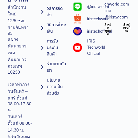
chworld.com
@iristw.com
สำนักงาน
วิธีการจัด
line :
ใหญ่
ส่ง
@iristw.com
iristechworld
12/5 ซอย
วิธีการชำระ
สำหรั
สำหรั
รามอินทรา
บ
บองค์
เงิน
iristechofficial
บุคค
กร
93
ล
แขวง
การรับ
IRIS
คันนายาว
ประกัน
Techworld
เขต
Official
สินค้า
คันนายาว
ร่วมงานกับ
กรุงเทพ
เรา
10230
นโยบาย
เวลาทำการ
ความเป็น
วันจันทร์ –
ส่วนตัว
ศุกร์ ตั้งแต่
08.00-17.30
น.
วันเสาร์
ตั้งแต่ 08.00-
14.30 น.
(เว้นวันหยุด