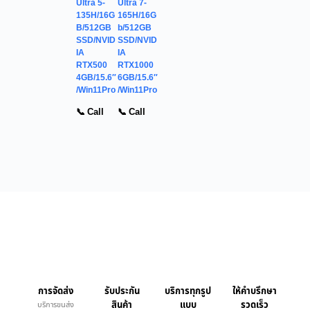
Ultra 5-
Ultra 7-
135H/16G
165H/16G
B/512GB
b/512GB
SSD/NVID
SSD/NVID
IA
IA
RTX500
RTX1000
4GB/15.6″
6GB/15.6″
/Win11Pro
/Win11Pro
📞 Call
📞 Call
การจัดส่ง
รับประกัน
บริการทุกรูป
ให้คำบรึกษา
สินค้า
แบบ
รวดเร็ว
บริการขนส่ง