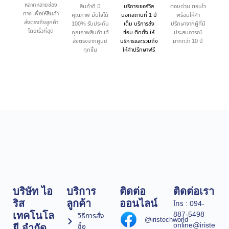
หลากหลายช่อง
สินค้าดี มี
บริการเซอร์วิส
ตอบด่วน ตอบไว
ทาง เพื่อให้สินค้า
คุณภาพ มั่นใจได้
นอกสถานที่ 1 ปี
พร้อมให้คำ
ส่งตรงถึงลูกค้า
100% รับประกัน
เต็ม บริการส่ง
ปรึกษาจากผู้ที่มี
โดยเร็วที่สุด
คุณภาพสินค้าแท้
ซ่อม ติดตั้ง ให้
ประสบการณ์
ส่งตรงจากศูนย์
บริการและรวมถึง
มากกว่า 10 ปี
ทุกชิ้น
ให้คำปรึกษาฟรี
บริษัท ไอ
บริการ
ติดต่อ
ติดต่อเรา
ริส
ลูกค้า
ออนไลน์
โทร : 094-
887-5498
เทคโนโล
วิธีการสั่ง
@iristechworld
online@iriste
ซื้อ
ยี จำกัด