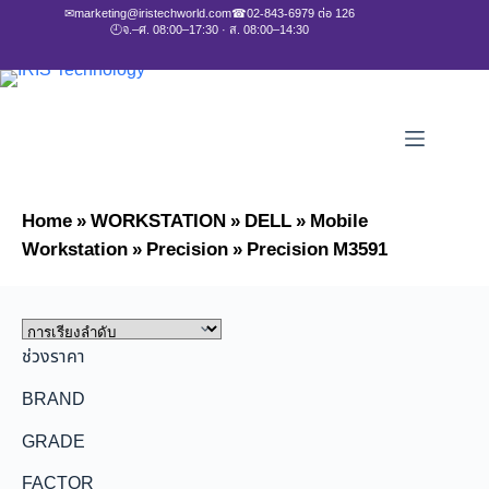
✉
marketing@iristechworld.com
☎
02-843-6979 ต่อ 126
🕘
จ.–ศ. 08:00–17:30 · ส. 08:00–14:30
Home
»
WORKSTATION
»
DELL
»
Mobile
Workstation
»
Precision
»
Precision M3591
ช่วงราคา
BRAND
GRADE
FACTOR