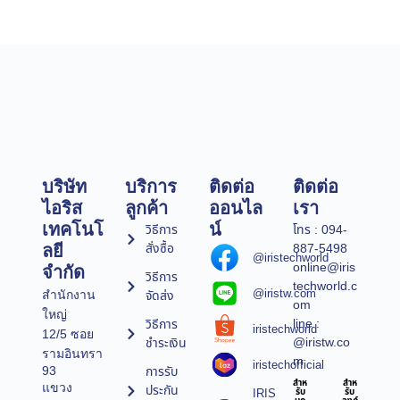
บริษัท
บริการ
ติดต่อ
ติดต่อ
ไอริส
ลูกค้า
ออนไล
เรา
เทคโนโ
น์
วิธีการ
โทร : 094-
สั่งซื้อ
887-5498
ลยี
@iristechworld
online@iris
จำกัด
วิธีการ
techworld.c
@iristw.com
จัดส่ง
สำนักงาน
om
ใหญ่
line :
วิธีการ
iristechworld
12/5 ซอย
@iristw.co
ชำระเงิน
รามอินทรา
m
iristechofficial
การรับ
93
สำห
สำห
แขวง
ประกัน
IRIS
รับ
รับ