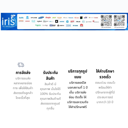
บริการทุกรูป
ให้คำบรึกษา
การจัดส่ง
รับประกัน
แบบ
รวดเร็ว
สินค้า
บริการขนส่ง
บริการเซอร์วิส
ตอบด่วน ตอบไว
หลากหลายช่อง
สินค้าดี มี
นอกสถานที่ 1 ปี
พร้อมให้คำ
ทาง เพื่อให้สินค้า
คุณภาพ มั่นใจได้
เต็ม บริการส่ง
ปรึกษาจากผู้ที่มี
ส่งตรงถึงลูกค้า
100% รับประกัน
ซ่อม ติดตั้ง ให้
ประสบการณ์
โดยเร็วที่สุด
คุณภาพสินค้าแท้
บริการและรวมถึง
มากกว่า 10 ปี
ส่งตรงจากศูนย์
ให้คำปรึกษาฟรี
ทุกชิ้น