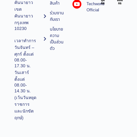
บุค
องค์
คันนายาว
สินค้า
Techworld
คล
กร
เขต
Official
ร่วมงาน
คันนายาว
กับเรา
กรุงเทพ
10230
นโยบาย
ความ
เวลาทำการ
เป็นส่วน
วันจันทร์ –
ตัว
ศุกร์ ตั้งแต่
08.00-
17.30 น.
วันเสาร์
ตั้งแต่
08.00-
14.30 น.
(เว้นวันหยุด
ราชการ
และนักขัต
ฤกษ์)