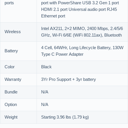
ports
port with PowerShare USB 3.2 Gen 1 port
HDMI 2.1 port Universal audio port RJ45
Ethernet port
Intel AX211, 2×2 MIMO, 2400 Mbps, 2.4/5/6
Wireless
GHz, Wi-Fi 6/6E (WiFi 802.11ax), Bluetooth
4 Cell, 64WHr, Long Lifecycle Battery, 130W
Battery
Type C Power Adapter
Color
Black
Warranty
3Yr Pro Support + 3yr battery
Bundle
N/A
Option
N/A
Weight
Starting 3.96 lbs (1.79 kg)