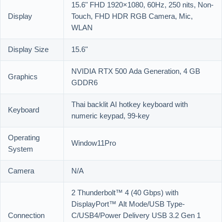
15.6" FHD 1920×1080, 60Hz, 250 nits, Non-
Display
Touch, FHD HDR RGB Camera, Mic,
WLAN
Display Size
15.6"
NVIDIA RTX 500 Ada Generation, 4 GB
Graphics
GDDR6
Thai backlit AI hotkey keyboard with
Keyboard
numeric keypad, 99-key
Operating
Window11Pro
System
Camera
N/A
2 Thunderbolt™ 4 (40 Gbps) with
DisplayPort™ Alt Mode/USB Type-
Connection
C/USB4/Power Delivery USB 3.2 Gen 1