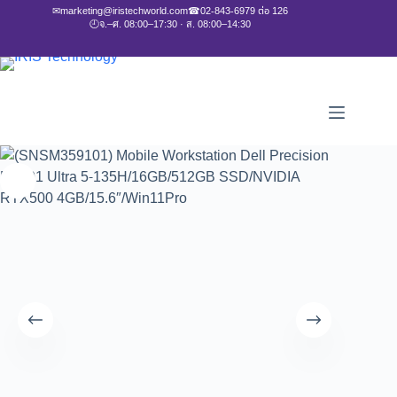
✉
marketing@iristechworld.com
☎
02-843-6979 ต่อ 126
🕘
จ.–ศ. 08:00–17:30 · ส. 08:00–14:30