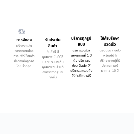
บริการทุกรูป
ให้คำบรึกษา
การจัดส่ง
รับประกัน
แบบ
รวดเร็ว
สินค้า
บริการขนส่ง
บริการเซอร์วิส
ตอบด่วน ตอบไว
หลากหลายช่อง
สินค้าดี มี
นอกสถานที่ 1 ปี
พร้อมให้คำ
ทาง เพื่อให้สินค้า
คุณภาพ มั่นใจได้
เต็ม บริการส่ง
ปรึกษาจากผู้ที่มี
ส่งตรงถึงลูกค้า
100% รับประกัน
ซ่อม ติดตั้ง ให้
ประสบการณ์
โดยเร็วที่สุด
คุณภาพสินค้าแท้
บริการและรวมถึง
มากกว่า 10 ปี
ส่งตรงจากศูนย์
ให้คำปรึกษาฟรี
ทุกชิ้น