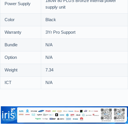
180W 80 PLUS Bronze internal power
Power Supply
supply unit
Color
Black
Warranty
3Yr Pro Support
Bundle
N/A
Option
N/A
Weight
7.34
ICT
N/A