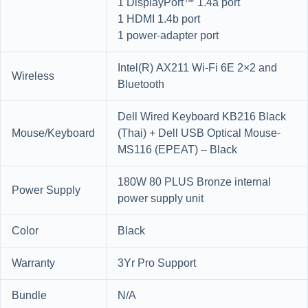
1 DisplayPort™ 1.4a port
1 HDMI 1.4b port
1 power-adapter port
Intel(R) AX211 Wi-Fi 6E 2×2 and
Wireless
Bluetooth
Dell Wired Keyboard KB216 Black
Mouse/Keyboard
(Thai) + Dell USB Optical Mouse-
MS116 (EPEAT) – Black
180W 80 PLUS Bronze internal
Power Supply
power supply unit
Color
Black
Warranty
3Yr Pro Support
Bundle
N/A