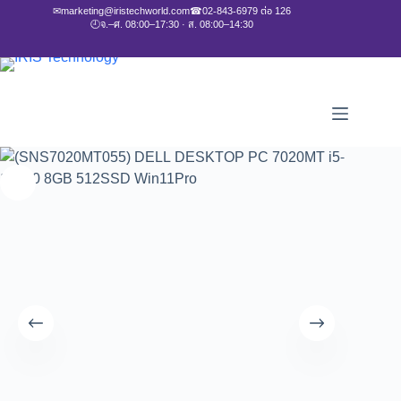
✉
marketing@iristechworld.com
☎
02-843-6979 ต่อ 126
🕘
จ.–ศ. 08:00–17:30 · ส. 08:00–14:30