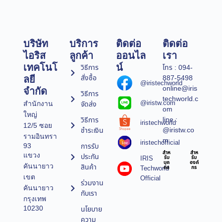
บริษัท
บริการ
ติดต่อ
ติดต่อ
ไอริส
ลูกค้า
ออนไล
เรา
เทคโนโ
น์
วิธีการ
โทร : 094-
สั่งซื้อ
887-5498
ลยี
@iristechworld
online@iris
จำกัด
วิธีการ
techworld.c
@iristw.com
จัดส่ง
สำนักงาน
om
ใหญ่
line :
วิธีการ
iristechworld
12/5 ซอย
@iristw.co
ชำระเงิน
รามอินทรา
m
iristechofficial
การรับ
93
สำห
สำห
แขวง
ประกัน
IRIS
รับ
รับ
บุค
องค์
คันนายาว
สินค้า
Techworld
คล
กร
เขต
Official
ร่วมงาน
คันนายาว
กับเรา
กรุงเทพ
10230
นโยบาย
ความ