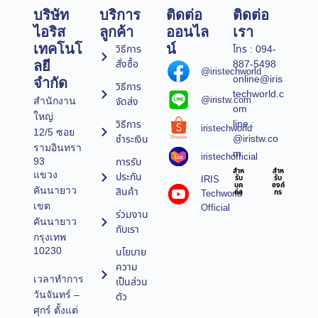
บริษัท
บริการ
ติดต่อ
ติดต่อ
ไอริส
ลูกค้า
ออนไล
เรา
เทคโนโ
น์
วิธีการ
โทร : 094-
สั่งซื้อ
887-5498
ลยี
@iristechworld
online@iris
จำกัด
วิธีการ
techworld.c
@iristw.com
จัดส่ง
สำนักงาน
om
ใหญ่
line :
วิธีการ
iristechworld
12/5 ซอย
@iristw.co
ชำระเงิน
รามอินทรา
m
iristechofficial
การรับ
93
สำห
สำห
แขวง
ประกัน
IRIS
รับ
รับ
บุค
องค์
คันนายาว
สินค้า
Techworld
คล
กร
เขต
Official
ร่วมงาน
คันนายาว
กับเรา
กรุงเทพ
10230
นโยบาย
ความ
เวลาทำการ
เป็นส่วน
วันจันทร์ –
ตัว
ศุกร์ ตั้งแต่