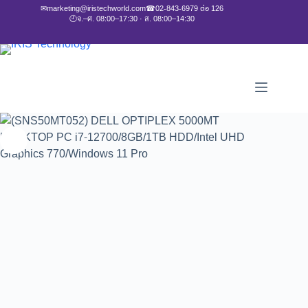
✉
marketing@iristechworld.com
☎
02-843-6979 ต่อ 126
🕘
จ.–ศ. 08:00–17:30 · ส. 08:00–14:30