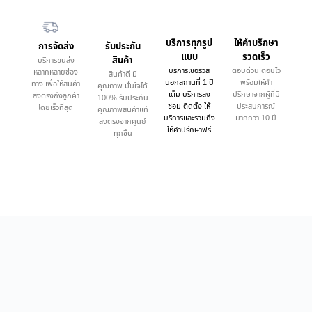
บริการทุกรูป
ให้คำบรึกษา
การจัดส่ง
รับประกัน
แบบ
รวดเร็ว
สินค้า
บริการขนส่ง
บริการเซอร์วิส
ตอบด่วน ตอบไว
หลากหลายช่อง
สินค้าดี มี
นอกสถานที่ 1 ปี
พร้อมให้คำ
ทาง เพื่อให้สินค้า
คุณภาพ มั่นใจได้
เต็ม บริการส่ง
ปรึกษาจากผู้ที่มี
ส่งตรงถึงลูกค้า
100% รับประกัน
ซ่อม ติดตั้ง ให้
ประสบการณ์
โดยเร็วที่สุด
คุณภาพสินค้าแท้
บริการและรวมถึง
มากกว่า 10 ปี
ส่งตรงจากศูนย์
ให้คำปรึกษาฟรี
ทุกชิ้น