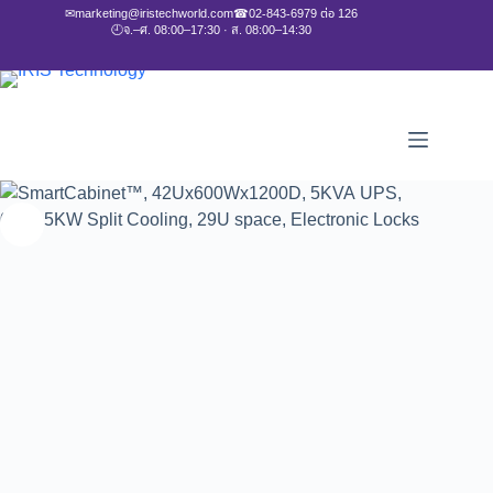
✉
marketing@iristechworld.com
☎
02-843-6979 ต่อ 126
🕘
จ.–ศ. 08:00–17:30 · ส. 08:00–14:30