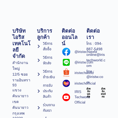
บริษัท
บริการ
ติดต่อ
ติดต่อ
ไอริส
ลูกค้า
ออนไล
เรา
เทคโนโ
น์
วิธีการ
โทร : 094-
สั่งซื้อ
887-5498
ลยี
@iristechworld
online@iris
จำกัด
วิธีการ
techworld.c
@iristw.com
จัดส่ง
สำนักงาน
om
ใหญ่
line :
วิธีการ
iristechworld
12/5 ซอย
@iristw.co
ชำระเงิน
รามอินทรา
m
iristechofficial
การรับ
93
สำห
สำห
แขวง
ประกัน
IRIS
รับ
รับ
บุค
องค์
คันนายาว
สินค้า
Techworld
คล
กร
เขต
Official
ร่วมงาน
คันนายาว
กับเรา
กรุงเทพ