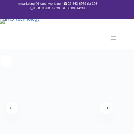
✉
marketing@iristechworld.com
☎
02-843-6979 ต่อ 126
🕘
จ.–ศ. 08:00–17:30 · ส. 08:00–14:30