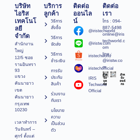
บริษัท
บริการ
ติดต่อ
ติดต่อ
ไอริส
ลูกค้า
ออนไล
เรา
เทคโนโ
น์
วิธีการ
โทร : 094-
สั่งซื้อ
887-5498
ลยี
@iristechworld
online@iris
จำกัด
วิธีการ
techworld.c
@iristw.com
จัดส่ง
สำนักงาน
om
ใหญ่
line :
วิธีการ
iristechworld
12/5 ซอย
@iristw.co
ชำระเงิน
รามอินทรา
m
iristechofficial
การรับ
93
สำห
สำห
แขวง
ประกัน
IRIS
รับ
รับ
บุค
องค์
คันนายาว
สินค้า
Techworld
คล
กร
เขต
Official
ร่วมงาน
คันนายาว
กับเรา
กรุงเทพ
10230
นโยบาย
ความ
เวลาทำการ
เป็นส่วน
วันจันทร์ –
ตัว
ศุกร์ ตั้งแต่