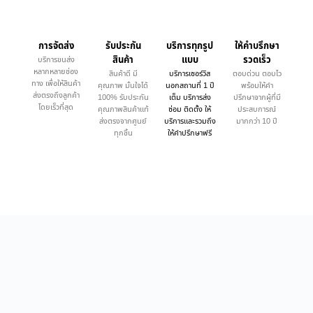
การจัดส่ง
รับประกัน
บริการทุกรูป
ให้คำบรึกษา
สินค้า
แบบ
รวดเร็ว
บริการขนส่ง
หลากหลายช่อง
สินค้าดี มี
บริการเซอร์วิส
ตอบด่วน ตอบไว
ทาง เพื่อให้สินค้า
คุณภาพ มั่นใจได้
นอกสถานที่ 1 ปี
พร้อมให้คำ
ส่งตรงถึงลูกค้า
100% รับประกัน
เต็ม บริการส่ง
ปรึกษาจากผู้ที่มี
โดยเร็วที่สุด
คุณภาพสินค้าแท้
ซ่อม ติดตั้ง ให้
ประสบการณ์
ส่งตรงจากศูนย์
บริการและรวมถึง
มากกว่า 10 ปี
ทุกชิ้น
ให้คำปรึกษาฟรี