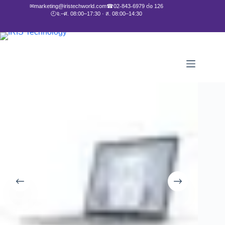
✉
marketing@iristechworld.com
☎
02-843-6979 ต่อ 126
🕘
จ.–ศ. 08:00–17:30 · ส. 08:00–14:30