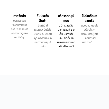
การจัดส่ง
รับประกัน
บริการทุกรูป
ให้คำบรึกษา
สินค้า
แบบ
รวดเร็ว
บริการขนส่ง
หลากหลายช่อง
สินค้าดี มี
บริการเซอร์วิส
ตอบด่วน ตอบไว
ทาง เพื่อให้สินค้า
คุณภาพ มั่นใจได้
นอกสถานที่ 1 ปี
พร้อมให้คำ
ส่งตรงถึงลูกค้า
100% รับประกัน
เต็ม บริการส่ง
ปรึกษาจากผู้ที่มี
โดยเร็วที่สุด
คุณภาพสินค้าแท้
ซ่อม ติดตั้ง ให้
ประสบการณ์
ส่งตรงจากศูนย์
บริการและรวมถึง
มากกว่า 10 ปี
ทุกชิ้น
ให้คำปรึกษาฟรี