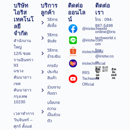
บริษัท
บริการ
ติดต่อ
ติดต่อ
ไอริส
ลูกค้า
ออนไล
เรา
เทคโนโ
น์
วิธีการ
โทร : 094-
สั่งซื้อ
887-5498
ลยี
@iristechworld
online@iris
จำกัด
วิธีการ
techworld.c
@iristw.com
จัดส่ง
สำนักงาน
om
ใหญ่
line :
วิธีการ
iristechworld
12/5 ซอย
@iristw.co
ชำระเงิน
รามอินทรา
m
iristechofficial
การรับ
93
สำห
สำห
แขวง
ประกัน
IRIS
รับ
รับ
บุค
องค์
คันนายาว
สินค้า
Techworld
คล
กร
เขต
Official
ร่วมงาน
คันนายาว
กับเรา
กรุงเทพ
10230
นโยบาย
ความ
เวลาทำการ
เป็นส่วน
วันจันทร์ –
ตัว
ศุกร์ ตั้งแต่