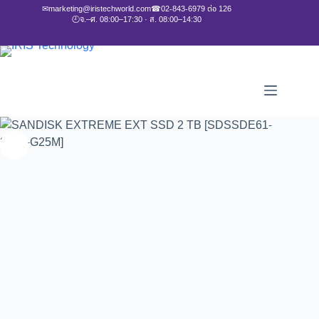
✉
marketing@iristechworld.com
☎
02-843-6979 ต่อ 126
🕘
จ.–ศ. 08:00–17:30 · ส. 08:00–14:30