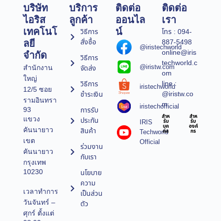
บริษัท
บริการ
ติดต่อ
ติดต่อ
ไอริส
ลูกค้า
ออนไล
เรา
เทคโนโ
น์
วิธีการ
โทร : 094-
สั่งซื้อ
887-5498
ลยี
@iristechworld
online@iris
จำกัด
วิธีการ
techworld.c
@iristw.com
จัดส่ง
สำนักงาน
om
ใหญ่
line :
วิธีการ
iristechworld
12/5 ซอย
@iristw.co
ชำระเงิน
รามอินทรา
m
iristechofficial
การรับ
93
สำห
สำห
แขวง
ประกัน
IRIS
รับ
รับ
บุค
องค์
คันนายาว
สินค้า
Techworld
คล
กร
เขต
Official
ร่วมงาน
คันนายาว
กับเรา
กรุงเทพ
10230
นโยบาย
ความ
เวลาทำการ
เป็นส่วน
วันจันทร์ –
ตัว
ศุกร์ ตั้งแต่