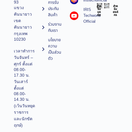
iristechofficial
การรับ
93
สำห
สำห
แขวง
ประกัน
IRIS
รับ
รับ
บุค
องค์
คันนายาว
สินค้า
Techworld
คล
กร
เขต
Official
ร่วมงาน
คันนายาว
กับเรา
กรุงเทพ
10230
นโยบาย
ความ
เวลาทำการ
เป็นส่วน
วันจันทร์ –
ตัว
ศุกร์ ตั้งแต่
08.00-
17.30 น.
วันเสาร์
ตั้งแต่
08.00-
14.30 น.
(เว้นวันหยุด
ราชการ
และนักขัต
ฤกษ์)