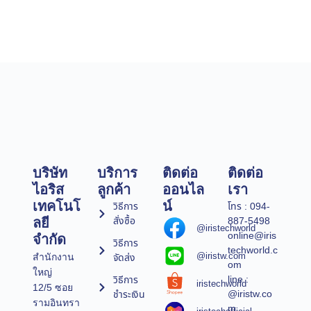
บริษัท
บริการ
ติดต่อ
ติดต่อ
ไอริส
ลูกค้า
ออนไล
เรา
เทคโนโ
น์
วิธีการ
โทร : 094-
สั่งซื้อ
887-5498
ลยี
@iristechworld
online@iris
จำกัด
วิธีการ
techworld.c
@iristw.com
จัดส่ง
สำนักงาน
om
ใหญ่
line :
วิธีการ
iristechworld
12/5 ซอย
@iristw.co
ชำระเงิน
รามอินทรา
m