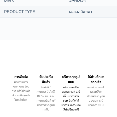
Brand
SANDISK
PRODUCT TYPE
เอสเอสดีพกพา
การจัดส่ง
รับประกัน
บริการทุกรูป
ให้คำบรึกษา
สินค้า
แบบ
รวดเร็ว
บริการขนส่ง
หลากหลายช่อง
สินค้าดี มี
บริการเซอร์วิส
ตอบด่วน ตอบไว
ทาง เพื่อให้สินค้า
คุณภาพ มั่นใจได้
นอกสถานที่ 1 ปี
พร้อมให้คำ
ส่งตรงถึงลูกค้า
100% รับประกัน
เต็ม บริการส่ง
ปรึกษาจากผู้ที่มี
โดยเร็วที่สุด
คุณภาพสินค้าแท้
ซ่อม ติดตั้ง ให้
ประสบการณ์
ส่งตรงจากศูนย์
บริการและรวมถึง
มากกว่า 10 ปี
ทุกชิ้น
ให้คำปรึกษาฟรี