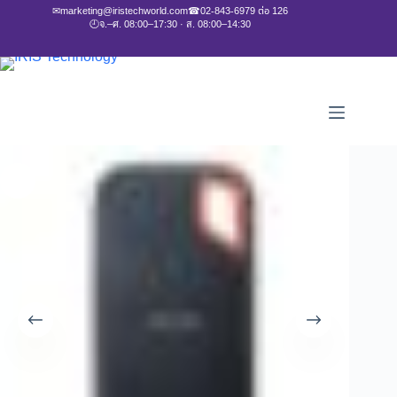
✉
marketing@iristechworld.com
☎
02-843-6979 ต่อ 126
🕘
จ.–ศ. 08:00–17:30 · ส. 08:00–14:30