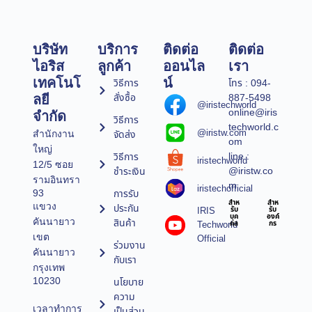
บริษัท
บริการ
ติดต่อ
ติดต่อ
ไอริส
ลูกค้า
ออนไล
เรา
เทคโนโ
น์
วิธีการ
โทร : 094-
สั่งซื้อ
887-5498
ลยี
@iristechworld
online@iris
จำกัด
วิธีการ
techworld.c
@iristw.com
จัดส่ง
สำนักงาน
om
ใหญ่
line :
วิธีการ
iristechworld
12/5 ซอย
@iristw.co
ชำระเงิน
รามอินทรา
m
iristechofficial
การรับ
93
สำห
สำห
แขวง
ประกัน
IRIS
รับ
รับ
บุค
องค์
คันนายาว
สินค้า
Techworld
คล
กร
เขต
Official
ร่วมงาน
คันนายาว
กับเรา
กรุงเทพ
10230
นโยบาย
ความ
เวลาทำการ
เป็นส่วน