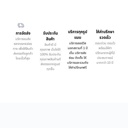
บริการทุกรูป
ให้คำบรึกษา
การจัดส่ง
รับประกัน
แบบ
รวดเร็ว
สินค้า
บริการขนส่ง
บริการเซอร์วิส
ตอบด่วน ตอบไว
หลากหลายช่อง
สินค้าดี มี
นอกสถานที่ 1 ปี
พร้อมให้คำ
ทาง เพื่อให้สินค้า
คุณภาพ มั่นใจได้
เต็ม บริการส่ง
ปรึกษาจากผู้ที่มี
ส่งตรงถึงลูกค้า
100% รับประกัน
ซ่อม ติดตั้ง ให้
ประสบการณ์
โดยเร็วที่สุด
คุณภาพสินค้าแท้
บริการและรวมถึง
มากกว่า 10 ปี
ส่งตรงจากศูนย์
ให้คำปรึกษาฟรี
ทุกชิ้น