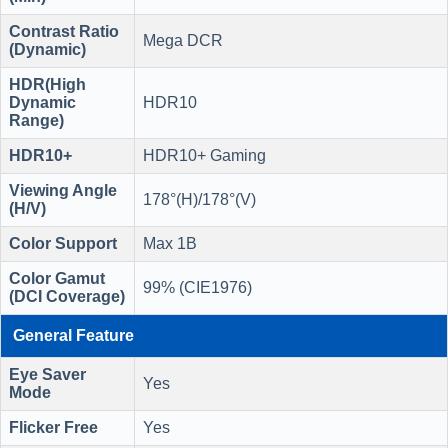
Contrast Ratio
Mega DCR
(Dynamic)
HDR(High
Dynamic
HDR10
Range)
HDR10+
HDR10+ Gaming
Viewing Angle
178°(H)/178°(V)
(H/V)
Color Support
Max 1B
Color Gamut
99% (CIE1976)
(DCI Coverage)
General Feature
Eye Saver
Yes
Mode
Flicker Free
Yes