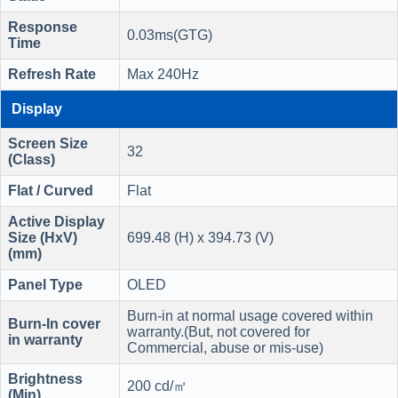
Response
0.03ms(GTG)
Time
Refresh Rate
Max 240Hz
Display
Screen Size
32
(Class)
Flat / Curved
Flat
Active Display
Size (HxV)
699.48 (H) x 394.73 (V)
(mm)
Panel Type
OLED
Burn-in at normal usage covered within
Burn-In cover
warranty.(But, not covered for
in warranty
Commercial, abuse or mis-use)
Brightness
200 cd/㎡
(Min)