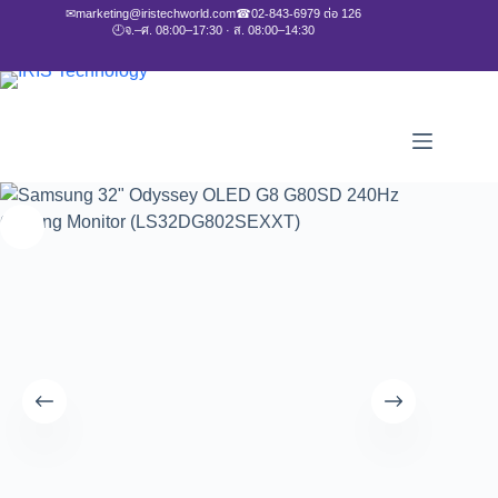
✉
marketing@iristechworld.com
☎
02-843-6979 ต่อ 126
🕘
จ.–ศ. 08:00–17:30 · ส. 08:00–14:30