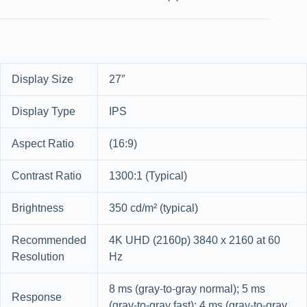
Display Size
27″
Display Type
IPS
Aspect Ratio
(16:9)
Contrast Ratio
1300:1 (Typical)
Brightness
350 cd/m² (typical)
Recommended
4K UHD (2160p) 3840 x 2160 at 60
Resolution
Hz
8 ms (gray-to-gray normal); 5 ms
Response
(gray-to-gray fast); 4 ms (gray-to-gray