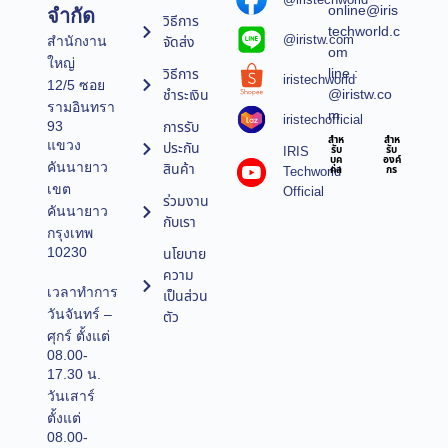
online@iris
จำกัด
วิธีการ
techworld.c
@iristw.com
จัดส่ง
สำนักงาน
om
ใหญ่
line :
วิธีการ
iristechworld
12/5 ซอย
@iristw.co
ชำระเงิน
รามอินทรา
m
iristechofficial
การรับ
93
สำห
สำห
แขวง
ประกัน
IRIS
รับ
รับ
บุค
องค์
คันนายาว
สินค้า
Techworld
คล
กร
เขต
Official
ร่วมงาน
คันนายาว
กับเรา
กรุงเทพ
10230
นโยบาย
ความ
เวลาทำการ
เป็นส่วน
วันจันทร์ –
ตัว
ศุกร์ ตั้งแต่
08.00-
17.30 น.
วันเสาร์
ตั้งแต่
08.00-