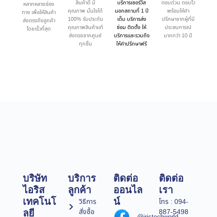
สินค้าดี มี
บริการเซอร์วิส
ตอบด่วน ตอบไว
หลากหลายช่อง
คุณภาพ มั่นใจได้
นอกสถานที่ 1 ปี
พร้อมให้คำ
ทาง เพื่อให้สินค้า
100% รับประกัน
เต็ม บริการส่ง
ปรึกษาจากผู้ที่มี
ส่งตรงถึงลูกค้า
คุณภาพสินค้าแท้
ซ่อม ติดตั้ง ให้
ประสบการณ์
โดยเร็วที่สุด
ส่งตรงจากศูนย์
บริการและรวมถึง
มากกว่า 10 ปี
ทุกชิ้น
ให้คำปรึกษาฟรี
บริษัท
บริการ
ติดต่อ
ติดต่อ
ไอริส
ลูกค้า
ออนไล
เรา
เทคโนโ
น์
วิธีการ
โทร : 094-
สั่งซื้อ
887-5498
ลยี
@iristechworld