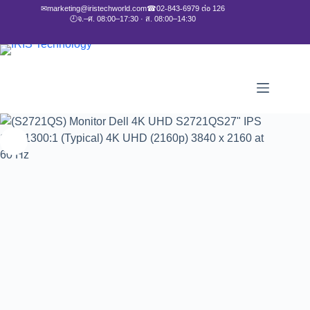
✉
marketing@iristechworld.com
☎
02-843-6979 ต่อ 126
🕘
จ.–ศ. 08:00–17:30 · ส. 08:00–14:30