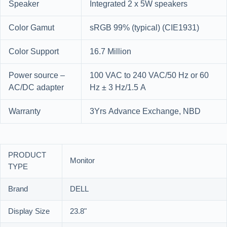
Speaker
Integrated 2 x 5W speakers
Color Gamut
sRGB 99% (typical) (CIE1931)
Color Support
16.7 Million
Power source –
100 VAC to 240 VAC/50 Hz or 60
AC/DC adapter
Hz ± 3 Hz/1.5 A
Warranty
3Yrs Advance Exchange, NBD
PRODUCT
Monitor
TYPE
Brand
DELL
Display Size
23.8"