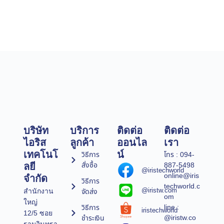
บริษัท
บริการ
ติดต่อ
ติดต่อ
ไอริส
ลูกค้า
ออนไล
เรา
เทคโนโ
น์
วิธีการ
โทร : 094-
สั่งซื้อ
887-5498
ลยี
@iristechworld
online@iris
จำกัด
วิธีการ
techworld.c
@iristw.com
จัดส่ง
สำนักงาน
om
ใหญ่
line :
วิธีการ
iristechworld
12/5 ซอย
@iristw.co
ชำระเงิน