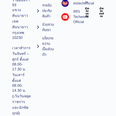
รามอินทรา
m
iristechofficial
การรับ
93
สำห
สำห
แขวง
ประกัน
IRIS
รับ
รับ
บุค
องค์
คันนายาว
สินค้า
Techworld
คล
กร
เขต
Official
ร่วมงาน
คันนายาว
กับเรา
กรุงเทพ
10230
นโยบาย
ความ
เวลาทำการ
เป็นส่วน
วันจันทร์ –
ตัว
ศุกร์ ตั้งแต่
08.00-
17.30 น.
วันเสาร์
ตั้งแต่
08.00-
14.30 น.
(เว้นวันหยุด
ราชการ
และนักขัต
ฤกษ์)