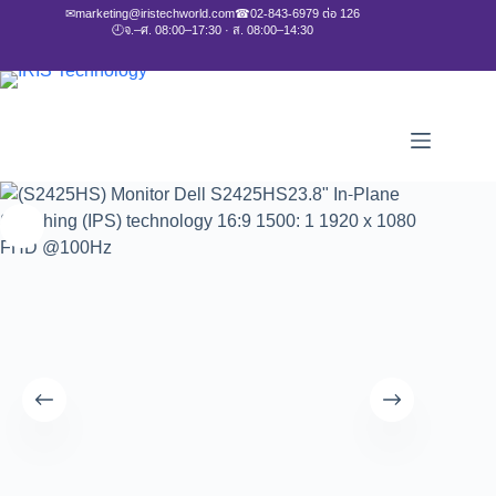
✉
marketing@iristechworld.com
☎
02-843-6979 ต่อ 126
🕘
จ.–ศ. 08:00–17:30 · ส. 08:00–14:30