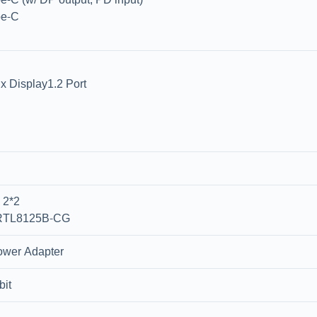
pe-C
 x Display1.2 Port
, 2*2
 RTL8125B-CG
ower Adapter
it