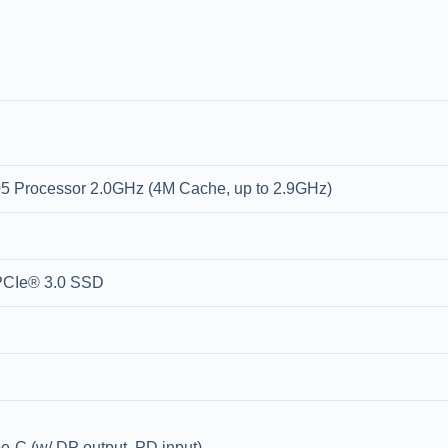
5 Processor 2.0GHz (4M Cache, up to 2.9GHz)
CIe® 3.0 SSD
e-C (w/ DP output, PD input)