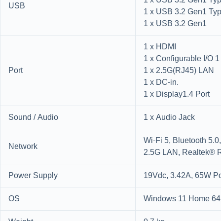
USB
1 x USB 3.2 Gen1 Ty
1 x USB 3.2 Gen1
1 x HDMI
1 x Configurable I/O 1
Port
1 x 2.5G(RJ45) LAN
1 x DC-in.
1 x Display1.4 Port
Sound / Audio
1 x Audio Jack
Wi-Fi 5, Bluetooth 5.0
Network
2.5G LAN, Realtek®
Power Supply
19Vdc, 3.42A, 65W P
OS
Windows 11 Home 64b