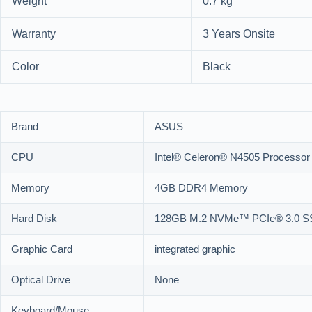
Weight
0.7 kg
Warranty
3 Years Onsite
Color
Black
Brand
ASUS
CPU
Intel® Celeron® N4505 Processor
Memory
4GB DDR4 Memory
Hard Disk
128GB M.2 NVMe™ PCIe® 3.0 
Graphic Card
integrated graphic
Optical Drive
None
Keyboard/Mouse