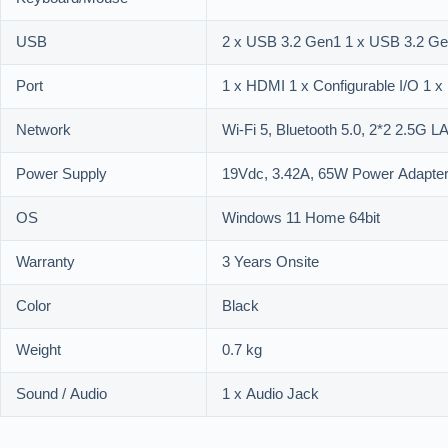
USB
2 x USB 3.2 Gen1 1 x USB 3.2 Ge
Port
1 x HDMI 1 x Configurable I/O 1 x
Network
Wi-Fi 5, Bluetooth 5.0, 2*2 2.5G
Power Supply
19Vdc, 3.42A, 65W Power Adapte
OS
Windows 11 Home 64bit
Warranty
3 Years Onsite
Color
Black
Weight
0.7 kg
Sound / Audio
1 x Audio Jack