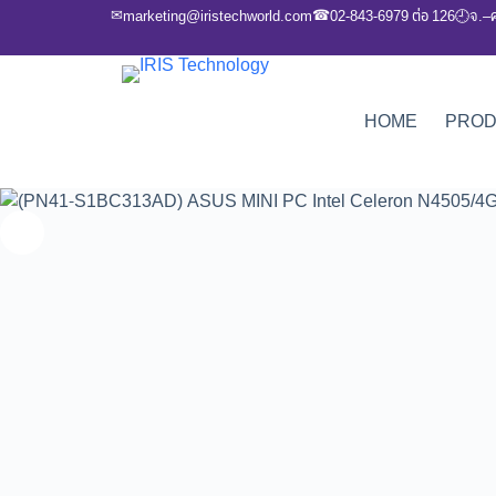
✉
☎
marketing@iristechworld.com
02-843-6979 ต่อ 126
จ.–
🕘
HOME
PRO