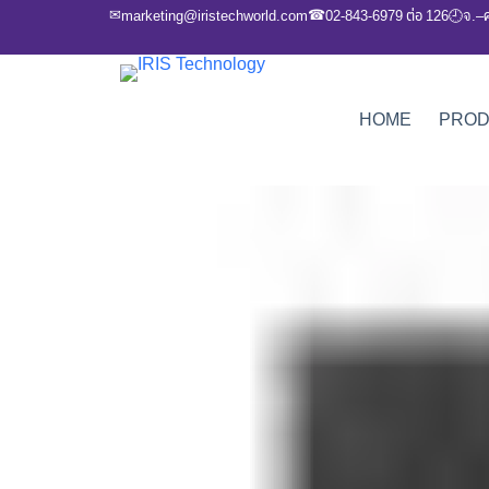
✉
☎
marketing@iristechworld.com
02-843-6979 ต่อ 126
จ.–
🕘
HOME
PRO