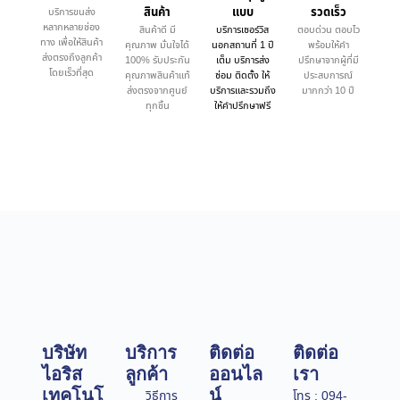
สินค้า
แบบ
รวดเร็ว
บริการขนส่ง
หลากหลายช่อง
สินค้าดี มี
บริการเซอร์วิส
ตอบด่วน ตอบไว
ทาง เพื่อให้สินค้า
คุณภาพ มั่นใจได้
นอกสถานที่ 1 ปี
พร้อมให้คำ
ส่งตรงถึงลูกค้า
100% รับประกัน
เต็ม บริการส่ง
ปรึกษาจากผู้ที่มี
โดยเร็วที่สุด
คุณภาพสินค้าแท้
ซ่อม ติดตั้ง ให้
ประสบการณ์
ส่งตรงจากศูนย์
บริการและรวมถึง
มากกว่า 10 ปี
ทุกชิ้น
ให้คำปรึกษาฟรี
บริษัท
บริการ
ติดต่อ
ติดต่อ
ไอริส
ลูกค้า
ออนไล
เรา
เทคโนโ
น์
วิธีการ
โทร : 094-