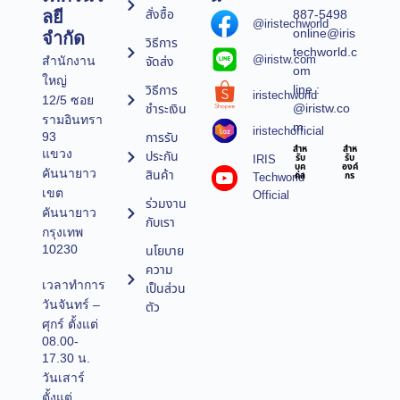
สั่งซื้อ
887-5498
ลยี
@iristechworld
online@iris
จำกัด
วิธีการ
techworld.c
@iristw.com
จัดส่ง
สำนักงาน
om
ใหญ่
line :
วิธีการ
iristechworld
12/5 ซอย
@iristw.co
ชำระเงิน
รามอินทรา
m
iristechofficial
การรับ
93
สำห
สำห
แขวง
ประกัน
IRIS
รับ
รับ
บุค
องค์
คันนายาว
สินค้า
Techworld
คล
กร
เขต
Official
ร่วมงาน
คันนายาว
กับเรา
กรุงเทพ
10230
นโยบาย
ความ
เวลาทำการ
เป็นส่วน
วันจันทร์ –
ตัว
ศุกร์ ตั้งแต่
08.00-
17.30 น.
วันเสาร์
ตั้งแต่