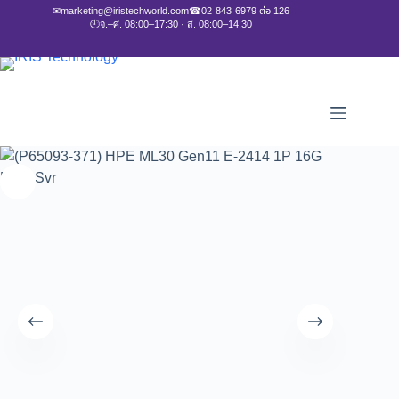
✉
marketing@iristechworld.com
☎
02-843-6979 ต่อ 126
🕘
จ.–ศ. 08:00–17:30 · ส. 08:00–14:30