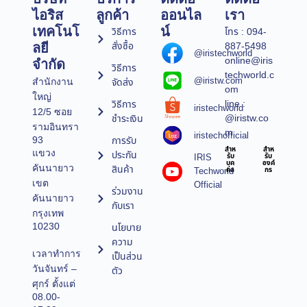
ไอริส
ลูกค้า
ออนไล
เรา
เทคโนโ
น์
วิธีการ
โทร : 094-
สั่งซื้อ
887-5498
ลยี
@iristechworld
online@iris
จำกัด
วิธีการ
techworld.c
@iristw.com
จัดส่ง
สำนักงาน
om
ใหญ่
line :
วิธีการ
iristechworld
12/5 ซอย
@iristw.co
ชำระเงิน
รามอินทรา
m
iristechofficial
การรับ
93
สำห
สำห
แขวง
ประกัน
IRIS
รับ
รับ
บุค
องค์
คันนายาว
สินค้า
Techworld
คล
กร
เขต
Official
ร่วมงาน
คันนายาว
กับเรา
กรุงเทพ
10230
นโยบาย
ความ
เวลาทำการ
เป็นส่วน
วันจันทร์ –
ตัว
ศุกร์ ตั้งแต่
08.00-