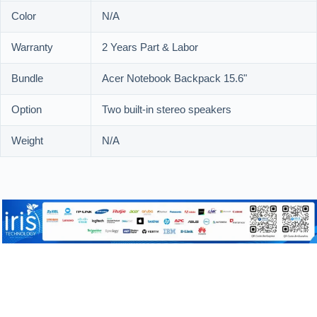
Color
N/A
Warranty
2 Years Part & Labor
Bundle
Acer Notebook Backpack 15.6"
Option
Two built-in stereo speakers
Weight
N/A