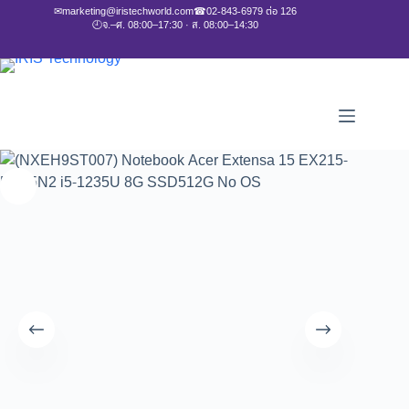
✉
marketing@iristechworld.com
☎
02-843-6979 ต่อ 126
🕘
จ.–ศ. 08:00–17:30 · ส. 08:00–14:30