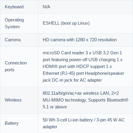
Keyboard
N/A
Operating
ESHELL (boot up Linux)
System
Camera
HD camera with 1280 x 720 resolution
microSD Card reader 3 x USB 3.2 Gen 1
port featuring power-off USB charging 1 x
Connection
HDMI® port with HDCP support 1 x
ports
Ethernet (RJ-45) port Headphone/speaker
jack DC-in jack for AC adapter
802.11a/b/g/n/ac+ax wireless LAN, 2×2
Wireless
MU-MIMO technology, Supports Bluetooth®
5.1 or above
50 Wh 3-cell Li-ion battery / 3-pin 45 W AC
Battery
adapter