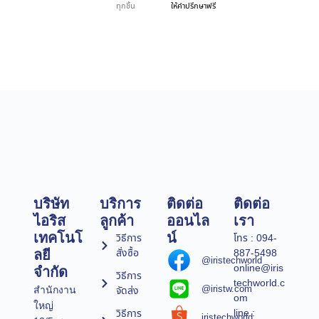
ทุกชิ้น
ให้คำปรึกษาฟรี
บริษัท
บริการ
ติดต่อ
ติดต่อ
ไอริส
ลูกค้า
ออนไล
เรา
เทคโนโ
น์
วิธีการ
โทร : 094-
สั่งซื้อ
887-5498
ลยี
@iristechworld
online@iris
จำกัด
วิธีการ
techworld.c
@iristw.com
จัดส่ง
สำนักงาน
om
ใหญ่
line :
วิธีการ
iristechworld