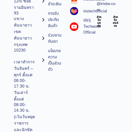
12/5 ซอย
@iristw.co
ชำระเงิน
รามอินทรา
m
iristechofficial
การรับ
93
สำห
สำห
แขวง
ประกัน
IRIS
รับ
รับ
บุค
องค์
คันนายาว
สินค้า
Techworld
คล
กร
เขต
Official
ร่วมงาน
คันนายาว
กับเรา
กรุงเทพ
10230
นโยบาย
ความ
เวลาทำการ
เป็นส่วน
วันจันทร์ –
ตัว
ศุกร์ ตั้งแต่
08.00-
17.30 น.
วันเสาร์
ตั้งแต่
08.00-
14.30 น.
(เว้นวันหยุด
ราชการ
และนักขัต