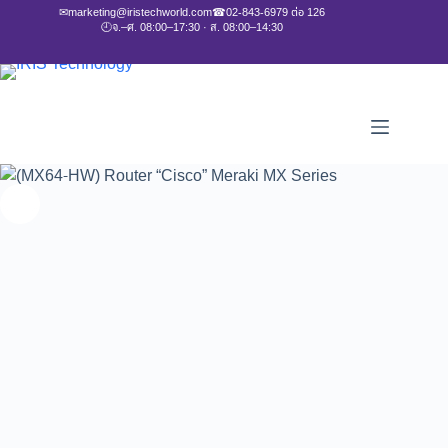
✉
marketing@iristechworld.com
☎
02-843-6979 ต่อ 126
🕘
จ.–ศ. 08:00–17:30 · ส. 08:00–14:30