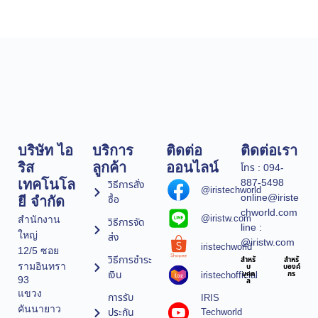
บริษัท ไอ
บริการ
ติดต่อ
ติดต่อเรา
ริส
ลูกค้า
ออนไลน์
โทร : 094-
887-5498
เทคโนโล
วิธีการสั่ง
@iristechworld
online@iriste
ซื้อ
ยี จำกัด
chworld.com
@iristw.com
สำนักงาน
วิธีการจัด
line :
ใหญ่
ส่ง
@iristw.com
iristechworld
12/5 ซอย
วิธีการชำระ
สำหรั
สำหรั
รามอินทรา
บ
บองค์
เงิน
iristechofficial
บุคค
กร
93
ล
แขวง
การรับ
IRIS
คันนายาว
ประกัน
Techworld