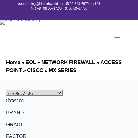
✉
marketing@iristechworld.com
☎
02-843-6979 ต่อ 126
🕘
จ.–ศ. 08:00–17:30 · ส. 08:00–14:30
Home
»
EOL
»
NETWORK FIREWALL
»
ACCESS
POINT
»
CISCO
»
MX SERIES
ช่วงราคา
BRAND
GRADE
FACTOR