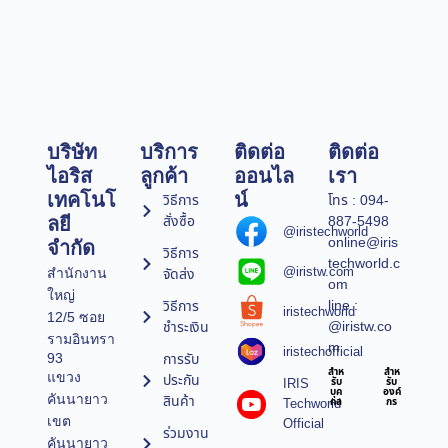
บริษัท
บริการ
ติดต่อ
ติดต่อ
ไอริส
ลูกค้า
ออนไล
เรา
เทคโนโ
น์
วิธีการ
โทร : 094-
สั่งซื้อ
887-5498
ลยี
@iristechworld
online@iris
จำกัด
วิธีการ
techworld.c
@iristw.com
จัดส่ง
สำนักงาน
om
ใหญ่
line :
วิธีการ
iristechworld
12/5 ซอย
@iristw.co
ชำระเงิน
รามอินทรา
m
iristechofficial
การรับ
93
สำห
สำห
แขวง
ประกัน
IRIS
รับ
รับ
บุค
องค์
คันนายาว
สินค้า
Techworld
คล
กร
เขต
Official
ร่วมงาน
คันนายาว