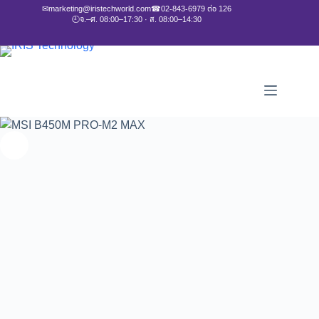
✉
marketing@iristechworld.com
☎
02-843-6979 ต่อ 126
🕘
จ.–ศ. 08:00–17:30 · ส. 08:00–14:30