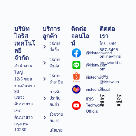
บริษัท
บริการ
ติดต่อ
ติดต่อ
ไอริส
ลูกค้า
ออนไล
เรา
เทคโนโ
น์
วิธีการ
โทร : 094-
สั่งซื้อ
887-5498
ลยี
@iristechworld
online@iris
จำกัด
วิธีการ
techworld.c
@iristw.com
จัดส่ง
สำนักงาน
om
ใหญ่
line :
วิธีการ
iristechworld
12/5 ซอย
@iristw.co
ชำระเงิน
รามอินทรา
m
iristechofficial
การรับ
93
สำห
สำห
แขวง
ประกัน
IRIS
รับ
รับ
บุค
องค์
คันนายาว
สินค้า
Techworld
คล
กร
เขต
Official
ร่วมงาน
คันนายาว
กับเรา
กรุงเทพ
10230
นโยบาย