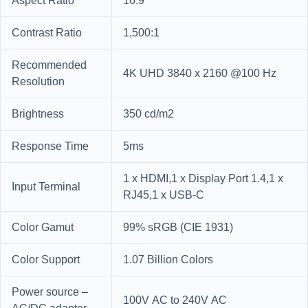
Aspect Ratio
16:9
Contrast Ratio
1,500:1
Recommended
4K UHD 3840 x 2160 @100 Hz
Resolution
Brightness
350 cd/m2
Response Time
5ms
1 x HDMI,1 x Display Port 1.4,1 x
Input Terminal
RJ45,1 x USB-C
Color Gamut
99% sRGB (CIE 1931)
Color Support
1.07 Billion Colors
Power source –
100V AC to 240V AC