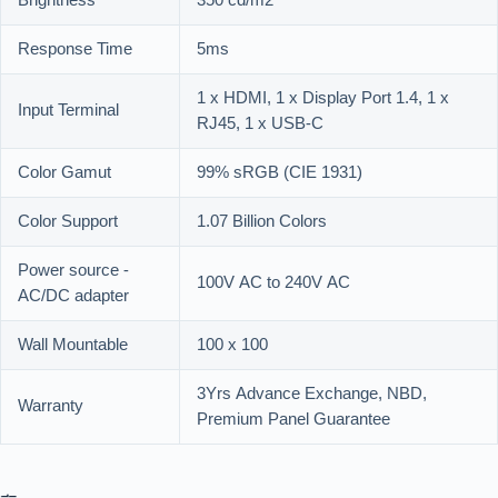
Brightness
350 cd/m2
Response Time
5ms
1 x HDMI, 1 x Display Port 1.4, 1 x
Input Terminal
RJ45, 1 x USB-C
Color Gamut
99% sRGB (CIE 1931)
Color Support
1.07 Billion Colors
Power source -
100V AC to 240V AC
AC/DC adapter
Wall Mountable
100 x 100
3Yrs Advance Exchange, NBD,
Warranty
Premium Panel Guarantee