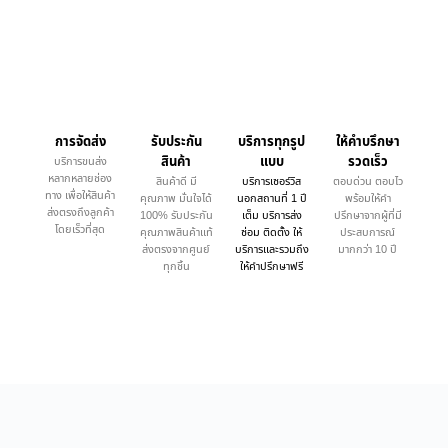
การจัดส่ง
รับประกัน
บริการทุกรูป
ให้คำบรึกษา
สินค้า
แบบ
รวดเร็ว
บริการขนส่ง
หลากหลายช่อง
สินค้าดี มี
บริการเซอร์วิส
ตอบด่วน ตอบไว
ทาง เพื่อให้สินค้า
คุณภาพ มั่นใจได้
นอกสถานที่ 1 ปี
พร้อมให้คำ
ส่งตรงถึงลูกค้า
100% รับประกัน
เต็ม บริการส่ง
ปรึกษาจากผู้ที่มี
โดยเร็วที่สุด
คุณภาพสินค้าแท้
ซ่อม ติดตั้ง ให้
ประสบการณ์
ส่งตรงจากศูนย์
บริการและรวมถึง
มากกว่า 10 ปี
ทุกชิ้น
ให้คำปรึกษาฟรี