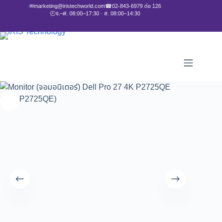
✉
marketing@iristechworld.com
☎
02-843-6979 ต่อ 126
🕘
จ.–ศ. 08:00–17:30 · ส. 08:00–14:30