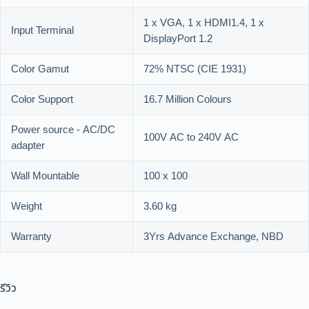
1 x VGA, 1 x HDMI1.4, 1 x
Input Terminal
DisplayPort 1.2
Color Gamut
72% NTSC (CIE 1931)
Color Support
16.7 Million Colours
Power source - AC/DC
100V AC to 240V AC
adapter
Wall Mountable
100 x 100
Weight
3.60 kg
Warranty
3Yrs Advance Exchange, NBD
รีวิว