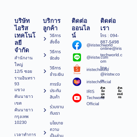
บริษัท
บริการ
ติดต่อ
ติดต่อ
ไอริส
ลูกค้า
ออนไล
เรา
เทคโนโ
น์
วิธีการ
โทร : 094-
สั่งซื้อ
887-5498
ลยี
@iristechworld
online@iris
จำกัด
วิธีการ
techworld.c
@iristw.com
จัดส่ง
สำนักงาน
om
ใหญ่
line :
วิธีการ
iristechworld
12/5 ซอย
@iristw.co
ชำระเงิน
รามอินทรา
m
iristechofficial
การรับ
93
สำห
สำห
แขวง
ประกัน
IRIS
รับ
รับ
บุค
องค์
คันนายาว
สินค้า
Techworld
คล
กร
เขต
Official
ร่วมงาน
คันนายาว
กับเรา
กรุงเทพ
10230
นโยบาย
ความ
เวลาทำการ
เป็นส่วน