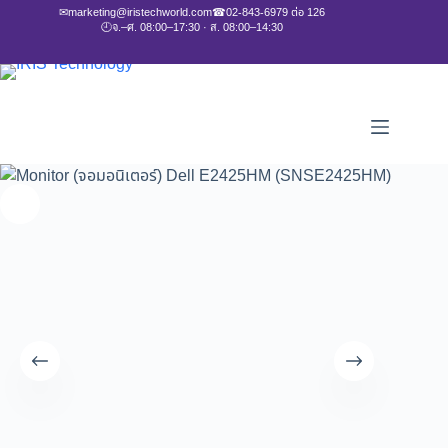
✉
marketing@iristechworld.com
☎
02-843-6979 ต่อ 126
🕘
จ.–ศ. 08:00–17:30 · ส. 08:00–14:30