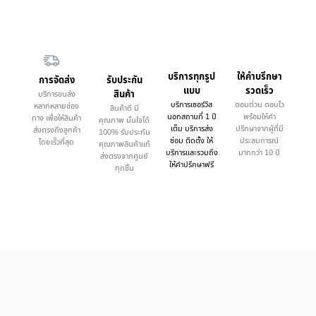
บริการทุกรูป
ให้คำบรึกษา
การจัดส่ง
รับประกัน
แบบ
รวดเร็ว
สินค้า
บริการขนส่ง
บริการเซอร์วิส
ตอบด่วน ตอบไว
หลากหลายช่อง
สินค้าดี มี
นอกสถานที่ 1 ปี
พร้อมให้คำ
ทาง เพื่อให้สินค้า
คุณภาพ มั่นใจได้
เต็ม บริการส่ง
ปรึกษาจากผู้ที่มี
ส่งตรงถึงลูกค้า
100% รับประกัน
ซ่อม ติดตั้ง ให้
ประสบการณ์
โดยเร็วที่สุด
คุณภาพสินค้าแท้
บริการและรวมถึง
มากกว่า 10 ปี
ส่งตรงจากศูนย์
ให้คำปรึกษาฟรี
ทุกชิ้น