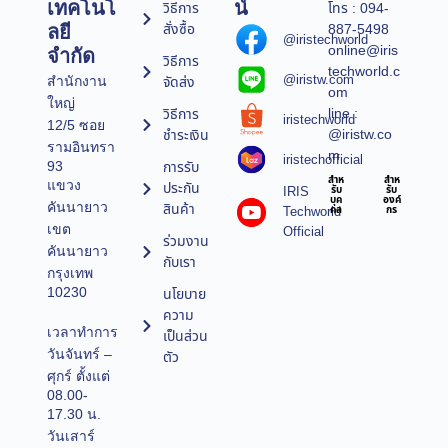
เทคโนโ
น์
วิธีการ
โทร : 094-
สั่งซื้อ
887-5498
ลยี
@iristechworld
online@iris
จำกัด
วิธีการ
techworld.c
@iristw.com
จัดส่ง
สำนักงาน
om
ใหญ่
line :
วิธีการ
iristechworld
12/5 ซอย
@iristw.co
ชำระเงิน
รามอินทรา
m
iristechofficial
การรับ
93
สำห
สำห
แขวง
ประกัน
IRIS
รับ
รับ
บุค
องค์
คันนายาว
สินค้า
Techworld
คล
กร
เขต
Official
ร่วมงาน
คันนายาว
กับเรา
กรุงเทพ
10230
นโยบาย
ความ
เวลาทำการ
เป็นส่วน
วันจันทร์ –
ตัว
ศุกร์ ตั้งแต่
08.00-
17.30 น.
วันเสาร์