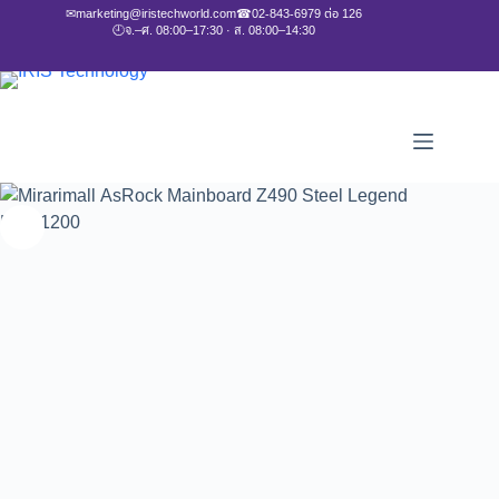
✉
marketing@iristechworld.com
☎
02-843-6979 ต่อ 126
🕘
จ.–ศ. 08:00–17:30 · ส. 08:00–14:30