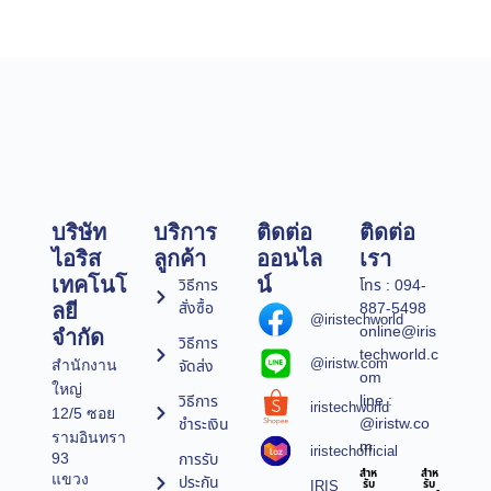
บริษัท
บริการ
ติดต่อ
ติดต่อ
ไอริส
ลูกค้า
ออนไล
เรา
เทคโนโ
น์
วิธีการ
โทร : 094-
สั่งซื้อ
887-5498
ลยี
@iristechworld
online@iris
จำกัด
วิธีการ
techworld.c
@iristw.com
จัดส่ง
สำนักงาน
om
ใหญ่
line :
วิธีการ
iristechworld
12/5 ซอย
@iristw.co
ชำระเงิน
รามอินทรา
m
iristechofficial
การรับ
93
สำห
สำห
แขวง
ประกัน
IRIS
รับ
รับ