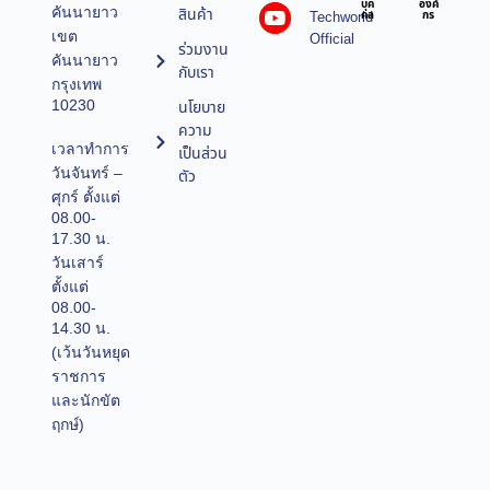
บุค
องค์
คันนายาว
สินค้า
Techworld
คล
กร
เขต
Official
ร่วมงาน
คันนายาว
กับเรา
กรุงเทพ
10230
นโยบาย
ความ
เวลาทำการ
เป็นส่วน
วันจันทร์ –
ตัว
ศุกร์ ตั้งแต่
08.00-
17.30 น.
วันเสาร์
ตั้งแต่
08.00-
14.30 น.
(เว้นวันหยุด
ราชการ
และนักขัต
ฤกษ์)