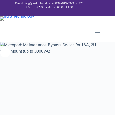
✉
marketing@iristechworld.com
☎
02-843-6979 ต่อ 126
🕘
จ.–ศ. 08:00–17:30 · ส. 08:00–14:30