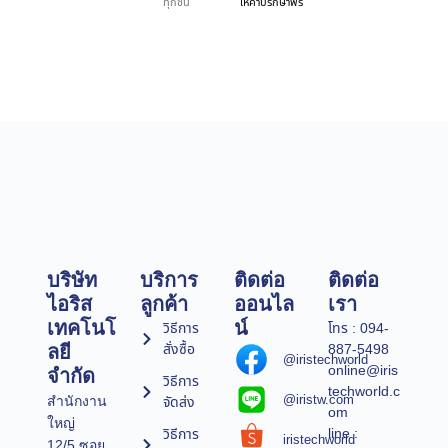
ทุกชิ้น
ให้คำปรึกษาฟรี
บริษัท
บริการ
ติดต่อ
ติดต่อ
ไอริส
ลูกค้า
ออนไล
เรา
เทคโนโ
น์
วิธีการ
โทร : 094-
สั่งซื้อ
887-5498
ลยี
@iristechworld
online@iris
จำกัด
วิธีการ
techworld.c
@iristw.com
จัดส่ง
สำนักงาน
om
ใหญ่
line :
วิธีการ
iristechworld
12/5 ซอย