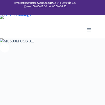
✉
marketing@iristechworld.com
☎
02-843-6979 ต่อ 126
🕘
จ.–ศ. 08:00–17:30 · ส. 08:00–14:30