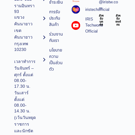
@iristw.co
ชำระเงิน
รามอินทรา
m
iristechofficial
การรับ
93
สำห
สำห
แขวง
ประกัน
IRIS
รับ
รับ
บุค
องค์
คันนายาว
สินค้า
Techworld
คล
กร
เขต
Official
ร่วมงาน
คันนายาว
กับเรา
กรุงเทพ
10230
นโยบาย
ความ
เวลาทำการ
เป็นส่วน
วันจันทร์ –
ตัว
ศุกร์ ตั้งแต่
08.00-
17.30 น.
วันเสาร์
ตั้งแต่
08.00-
14.30 น.
(เว้นวันหยุด
ราชการ
และนักขัต