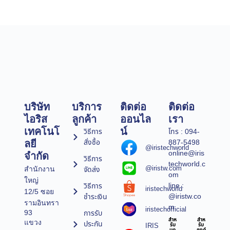
บริษัท
บริการ
ติดต่อ
ติดต่อ
ไอริส
ลูกค้า
ออนไล
เรา
เทคโนโ
น์
วิธีการ
โทร : 094-
สั่งซื้อ
887-5498
ลยี
@iristechworld
online@iris
จำกัด
วิธีการ
techworld.c
@iristw.com
จัดส่ง
สำนักงาน
om
ใหญ่
line :
วิธีการ
iristechworld
12/5 ซอย
@iristw.co
ชำระเงิน
รามอินทรา
m
iristechofficial
การรับ
93
สำห
สำห
แขวง
ประกัน
IRIS
รับ
รับ