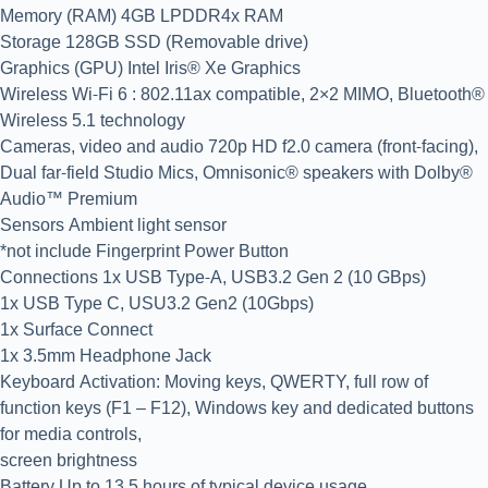
Memory (RAM) 4GB LPDDR4x RAM
Storage 128GB SSD (Removable drive)
Graphics (GPU) Intel Iris® Xe Graphics
Wireless Wi-Fi 6 : 802.11ax compatible, 2×2 MIMO, Bluetooth®
Wireless 5.1 technology
Cameras, video and audio 720p HD f2.0 camera (front-facing),
Dual far-field Studio Mics, Omnisonic® speakers with Dolby®
Audio™ Premium
Sensors Ambient light sensor
*not include Fingerprint Power Button
Connections 1x USB Type-A, USB3.2 Gen 2 (10 GBps)
1x USB Type C, USU3.2 Gen2 (10Gbps)
1x Surface Connect
1x 3.5mm Headphone Jack
Keyboard Activation: Moving keys, QWERTY, full row of
function keys (F1 – F12), Windows key and dedicated buttons
for media controls,
screen brightness
Battery Up to 13.5 hours of typical device usage