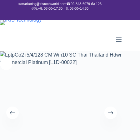
✉
marketing@iristechworld.com
☎
02-843-6979 ต่อ 126
🕘
จ.–ศ. 08:00–17:30 · ส. 08:00–14:30