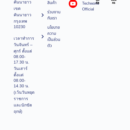
บุค
องค์
คันนายาว
สินค้า
Techworld
คล
กร
เขต
Official
ร่วมงาน
คันนายาว
กับเรา
กรุงเทพ
10230
นโยบาย
ความ
เวลาทำการ
เป็นส่วน
วันจันทร์ –
ตัว
ศุกร์ ตั้งแต่
08.00-
17.30 น.
วันเสาร์
ตั้งแต่
08.00-
14.30 น.
(เว้นวันหยุด
ราชการ
และนักขัต
ฤกษ์)