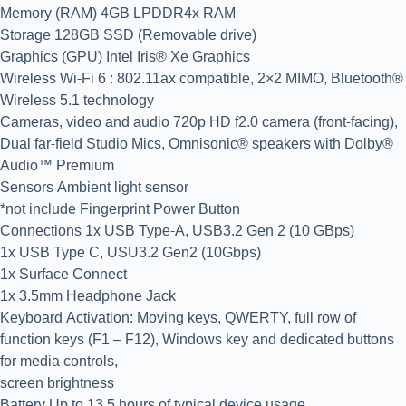
Memory (RAM) 4GB LPDDR4x RAM
Storage 128GB SSD (Removable drive)
Graphics (GPU) Intel Iris® Xe Graphics
Wireless Wi-Fi 6 : 802.11ax compatible, 2×2 MIMO, Bluetooth®
Wireless 5.1 technology
Cameras, video and audio 720p HD f2.0 camera (front-facing),
Dual far-field Studio Mics, Omnisonic® speakers with Dolby®
Audio™ Premium
Sensors Ambient light sensor
*not include Fingerprint Power Button
Connections 1x USB Type-A, USB3.2 Gen 2 (10 GBps)
1x USB Type C, USU3.2 Gen2 (10Gbps)
1x Surface Connect
1x 3.5mm Headphone Jack
Keyboard Activation: Moving keys, QWERTY, full row of
function keys (F1 – F12), Windows key and dedicated buttons
for media controls,
screen brightness
Battery Up to 13.5 hours of typical device usage