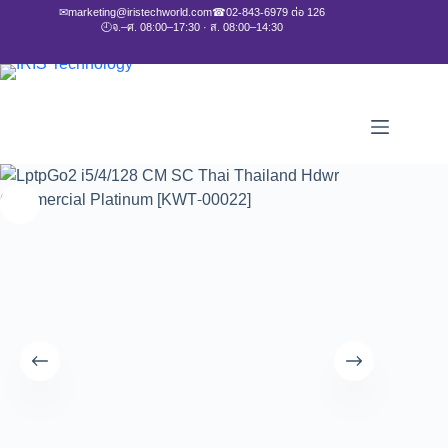
✉
marketing@iristechworld.com
☎
02-843-6979 ต่อ 126
🕘
จ.–ศ. 08:00–17:30 · ส. 08:00–14:30