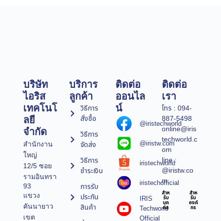
บริษัท
บริการ
ติดต่อ
ติดต่อ
ไอริส
ลูกค้า
ออนไล
เรา
เทคโนโ
น์
วิธีการ
โทร : 094-
สั่งซื้อ
887-5498
ลยี
@iristechworld
online@iris
จำกัด
วิธีการ
techworld.c
@iristw.com
จัดส่ง
สำนักงาน
om
ใหญ่
line :
วิธีการ
iristechworld
12/5 ซอย
@iristw.co
ชำระเงิน
รามอินทรา
m
iristechofficial
การรับ
93
สำห
สำห
แขวง
ประกัน
IRIS
รับ
รับ
บุค
องค์
คันนายาว
สินค้า
Techworld
คล
กร
เขต
Official