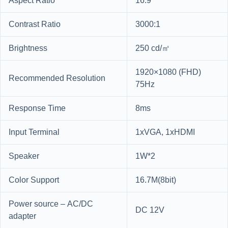
Aspect Ratio
16:9
Contrast Ratio
3000:1
Brightness
250 cd/㎡
1920×1080 (FHD)
Recommended Resolution
75Hz
Response Time
8ms
Input Terminal
1xVGA, 1xHDMI
Speaker
1W*2
Color Support
16.7M(8bit)
Power source – AC/DC
DC 12V
adapter