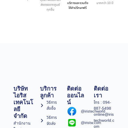
บริการและรวมถึง
มากกว่า 10 ปี
ส่งตรงจากศูนย์
ให้คำปรึกษาฟรี
ทุกชิ้น
บริษัท
บริการ
ติดต่อ
ติดต่อ
ไอริส
ลูกค้า
ออนไล
เรา
เทคโนโ
น์
วิธีการ
โทร : 094-
สั่งซื้อ
887-5498
ลยี
@iristechworld
online@iris
จำกัด
วิธีการ
techworld.c
@iristw.com
จัดส่ง
สำนักงาน
om