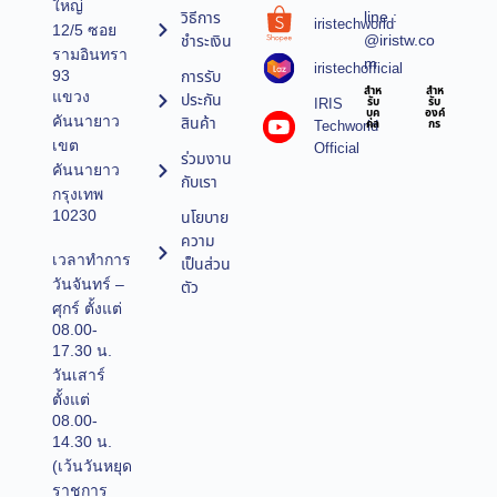
ใหญ่
line :
วิธีการ
iristechworld
12/5 ซอย
@iristw.co
ชำระเงิน
รามอินทรา
m
iristechofficial
การรับ
93
สำห
สำห
แขวง
ประกัน
IRIS
รับ
รับ
บุค
องค์
คันนายาว
สินค้า
Techworld
คล
กร
เขต
Official
ร่วมงาน
คันนายาว
กับเรา
กรุงเทพ
10230
นโยบาย
ความ
เวลาทำการ
เป็นส่วน
วันจันทร์ –
ตัว
ศุกร์ ตั้งแต่
08.00-
17.30 น.
วันเสาร์
ตั้งแต่
08.00-
14.30 น.
(เว้นวันหยุด
ราชการ