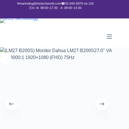
✉
marketing@iristechworld.com
☎
02-843-6979 ต่อ 126
🕘
จ.–ศ. 08:00–17:30 · ส. 08:00–14:30