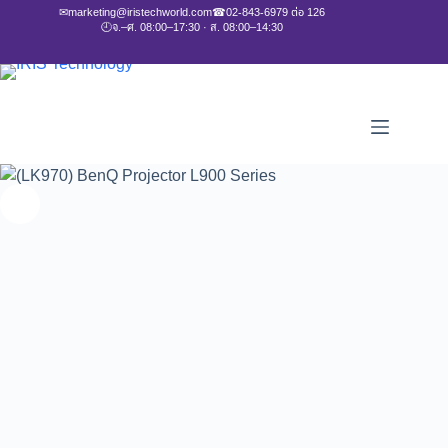
✉
marketing@iristechworld.com
☎
02-843-6979 ต่อ 126
🕘
จ.–ศ. 08:00–17:30 · ส. 08:00–14:30