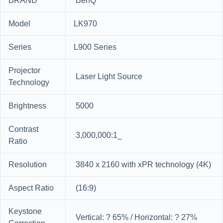
BRAND
BenQ
Model
LK970
Series
L900 Series
Projector
Laser Light Source
Technology
Brightness
5000
Contrast
3,000,000:1_
Ratio
Resolution
3840 x 2160 with xPR technology (4K)
Aspect Ratio
(16:9)
Keystone
Vertical: ? 65% / Horizontal: ? 27%