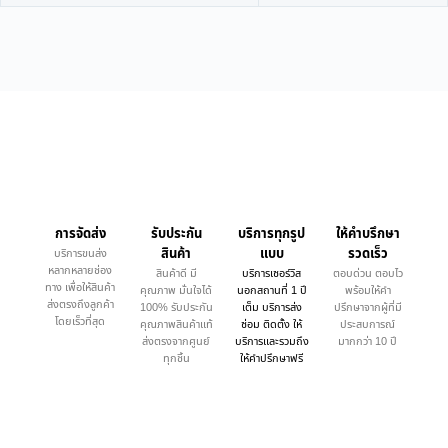
การจัดส่ง
รับประกัน
บริการทุกรูป
ให้คำบรึกษา
สินค้า
แบบ
รวดเร็ว
บริการขนส่ง
หลากหลายช่อง
สินค้าดี มี
บริการเซอร์วิส
ตอบด่วน ตอบไว
ทาง เพื่อให้สินค้า
คุณภาพ มั่นใจได้
นอกสถานที่ 1 ปี
พร้อมให้คำ
ส่งตรงถึงลูกค้า
100% รับประกัน
เต็ม บริการส่ง
ปรึกษาจากผู้ที่มี
โดยเร็วที่สุด
คุณภาพสินค้าแท้
ซ่อม ติดตั้ง ให้
ประสบการณ์
ส่งตรงจากศูนย์
บริการและรวมถึง
มากกว่า 10 ปี
ทุกชิ้น
ให้คำปรึกษาฟรี