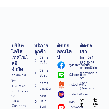
บริษัท
บริการ
ติดต่อ
ติดต่อ
ไอริส
ลูกค้า
ออนไล
เรา
เทคโนโ
น์
วิธีการ
โทร : 094-
สั่งซื้อ
887-5498
ลยี
@iristechworld
online@iris
จำกัด
วิธีการ
techworld.c
@iristw.com
จัดส่ง
สำนักงาน
om
ใหญ่
line :
วิธีการ
iristechworld
12/5 ซอย
@iristw.co
ชำระเงิน
รามอินทรา
m
iristechofficial
การรับ
93
สำห
สำห
แขวง
ประกัน
IRIS
รับ
รับ
บุค
องค์
คันนายาว
สินค้า
Techworld
คล
กร