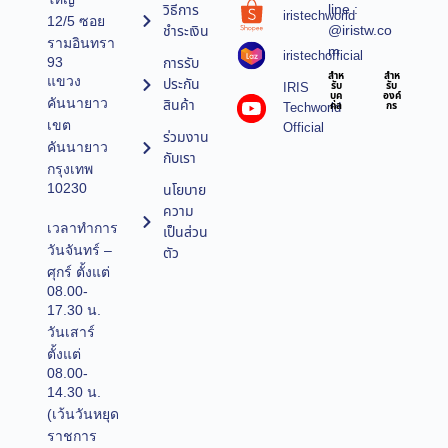
line :
วิธีการ
iristechworld
12/5 ซอย
@iristw.co
ชำระเงิน
รามอินทรา
m
iristechofficial
การรับ
93
สำห
สำห
แขวง
ประกัน
IRIS
รับ
รับ
บุค
องค์
คันนายาว
สินค้า
Techworld
คล
กร
เขต
Official
ร่วมงาน
คันนายาว
กับเรา
กรุงเทพ
10230
นโยบาย
ความ
เวลาทำการ
เป็นส่วน
วันจันทร์ –
ตัว
ศุกร์ ตั้งแต่
08.00-
17.30 น.
วันเสาร์
ตั้งแต่
08.00-
14.30 น.
(เว้นวันหยุด
ราชการ