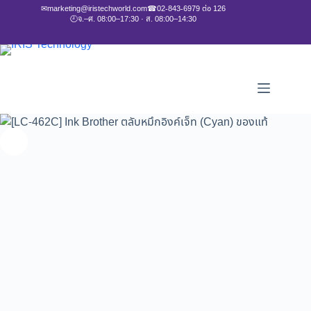
✉
marketing@iristechworld.com
☎
02-843-6979 ต่อ 126
🕘
จ.–ศ. 08:00–17:30 · ส. 08:00–14:30