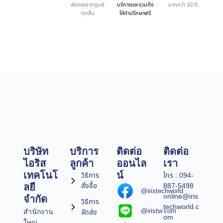
ส่งตรงจากศูนย์
บริการและรวมถึง
มากกว่า 10 ปี
ทุกชิ้น
ให้คำปรึกษาฟรี
บริษัท
บริการ
ติดต่อ
ติดต่อ
ไอริส
ลูกค้า
ออนไล
เรา
เทคโนโ
น์
วิธีการ
โทร : 094-
สั่งซื้อ
887-5498
ลยี
@iristechworld
online@iris
จำกัด
วิธีการ
techworld.c
@iristw.com
จัดส่ง
สำนักงาน
om
ใหญ่