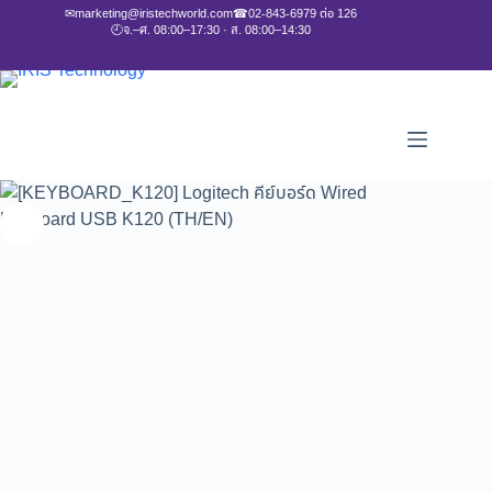
✉
marketing@iristechworld.com
☎
02-843-6979 ต่อ 126
🕘
จ.–ศ. 08:00–17:30 · ส. 08:00–14:30