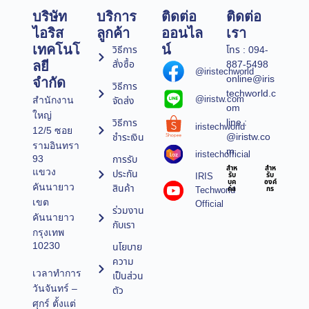
บริษัท
บริการ
ติดต่อ
ติดต่อ
ไอริส
ลูกค้า
ออนไล
เรา
เทคโนโ
น์
วิธีการ
โทร : 094-
สั่งซื้อ
887-5498
ลยี
@iristechworld
online@iris
จำกัด
วิธีการ
techworld.c
@iristw.com
จัดส่ง
สำนักงาน
om
ใหญ่
line :
วิธีการ
iristechworld
12/5 ซอย
@iristw.co
ชำระเงิน
รามอินทรา
m
iristechofficial
การรับ
93
สำห
สำห
แขวง
ประกัน
IRIS
รับ
รับ
บุค
องค์
คันนายาว
สินค้า
Techworld
คล
กร
เขต
Official
ร่วมงาน
คันนายาว
กับเรา
กรุงเทพ
10230
นโยบาย
ความ
เวลาทำการ
เป็นส่วน
วันจันทร์ –
ตัว
ศุกร์ ตั้งแต่