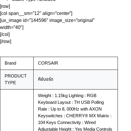
[row]
[col span__sm=”12″ align=”center”]
[ux_image id=”144596″ image_size=”original”
width=”40″]
[/col]
[/row]
Brand
CORSAIR
PRODUCT
คีย์บอร์ด
TYPE
Weight : 1.15kg Lighting : RGB
Keyboard Layout : TH USB Polling
Rate : Up to 8, 000Hz with AXON
Keyswitches : CHERRY® MX Matrix :
104 Keys Connectivity : Wired
Adjustable Height : Yes Media Controls