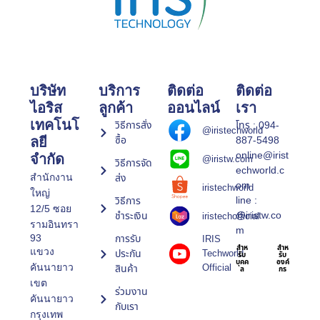
บริษัท
บริการ
ติดต่อ
ติดต่อ
ไอริส
ลูกค้า
ออนไลน์
เรา
เทคโนโ
วิธีการสั่ง
โทร : 094-
@iristechworld
ซื้อ
887-5498
ลยี
online@irist
จำกัด
@iristw.com
วิธีการจัด
echworld.c
ส่ง
สำนักงาน
om
iristechworld
ใหญ่
line :
วิธีการ
12/5 ซอย
@iristw.co
ชำระเงิน
iristechofficial
รามอินทรา
m
การรับ
93
IRIS
สำห
สำห
แขวง
ประกัน
Techworld
รับ
รับ
บุคค
องค์
Official
คันนายาว
สินค้า
ล
กร
เขต
ร่วมงาน
คันนายาว
กับเรา
กรุงเทพ