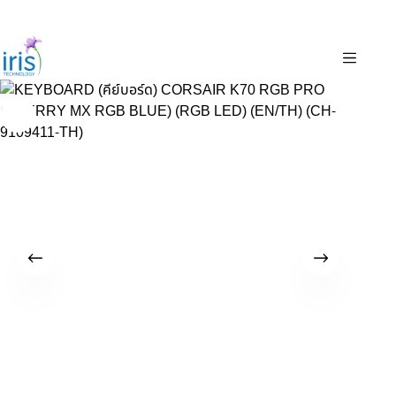
✉
marketing@iristechworld.com
☎
02-843-6979 ต่อ 126
🕘
จ.–ศ. 08:00–17:30 · ส. 08:00–14:30