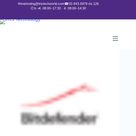
✉
marketing@iristechworld.com
☎
02-843-6979 ต่อ 126
🕘
จ.–ศ. 08:00–17:30 · ส. 08:00–14:30