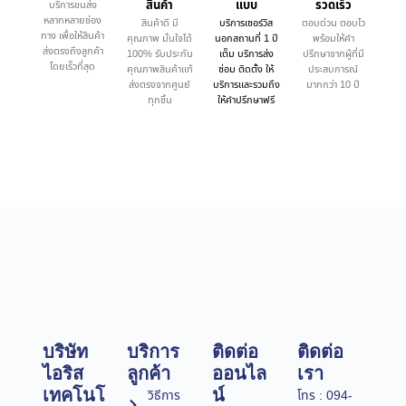
สินค้า
แบบ
รวดเร็ว
บริการขนส่ง
หลากหลายช่อง
สินค้าดี มี
บริการเซอร์วิส
ตอบด่วน ตอบไว
ทาง เพื่อให้สินค้า
คุณภาพ มั่นใจได้
นอกสถานที่ 1 ปี
พร้อมให้คำ
ส่งตรงถึงลูกค้า
100% รับประกัน
เต็ม บริการส่ง
ปรึกษาจากผู้ที่มี
โดยเร็วที่สุด
คุณภาพสินค้าแท้
ซ่อม ติดตั้ง ให้
ประสบการณ์
ส่งตรงจากศูนย์
บริการและรวมถึง
มากกว่า 10 ปี
ทุกชิ้น
ให้คำปรึกษาฟรี
บริษัท
บริการ
ติดต่อ
ติดต่อ
ไอริส
ลูกค้า
ออนไล
เรา
เทคโนโ
น์
วิธีการ
โทร : 094-