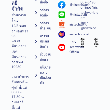
สั่งซื้อ
887-5498
ลยี
@iristechworld
online@iris
จำกัด
วิธีการ
techworld.c
@iristw.com
จัดส่ง
สำนักงาน
om
ใหญ่
line :
วิธีการ
iristechworld
12/5 ซอย
@iristw.co
ชำระเงิน
รามอินทรา
m
iristechofficial
การรับ
93
สำห
สำห
แขวง
ประกัน
IRIS
รับ
รับ
บุค
องค์
คันนายาว
สินค้า
Techworld
คล
กร
เขต
Official
ร่วมงาน
คันนายาว
กับเรา
กรุงเทพ
10230
นโยบาย
ความ
เวลาทำการ
เป็นส่วน
วันจันทร์ –
ตัว
ศุกร์ ตั้งแต่
08.00-
17.30 น.
วันเสาร์
ตั้งแต่