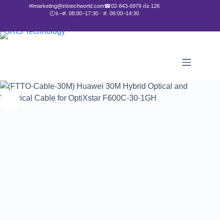
✉
marketing@iristechworld.com
☎
02-843-6979 ต่อ 126
🕘
จ.–ศ. 08:00–17:30 · ส. 08:00–14:30