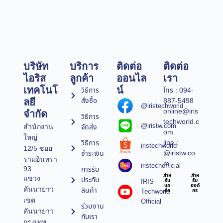
บริษัท
บริการ
ติดต่อ
ติดต่อ
ไอริส
ลูกค้า
ออนไล
เรา
เทคโนโ
น์
วิธีการ
โทร : 094-
สั่งซื้อ
887-5498
ลยี
@iristechworld
online@iris
จำกัด
วิธีการ
techworld.c
@iristw.com
จัดส่ง
สำนักงาน
om
ใหญ่
line :
วิธีการ
iristechworld
12/5 ซอย
@iristw.co
ชำระเงิน
รามอินทรา
m
iristechofficial
การรับ
93
สำห
สำห
แขวง
ประกัน
IRIS
รับ
รับ
บุค
องค์
คันนายาว
สินค้า
Techworld
คล
กร
เขต
Official
ร่วมงาน
คันนายาว
กับเรา
กรุงเทพ