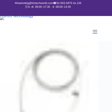
✉
marketing@iristechworld.com
☎
02-843-6979 ต่อ 126
🕘
จ.–ศ. 08:00–17:30 · ส. 08:00–14:30