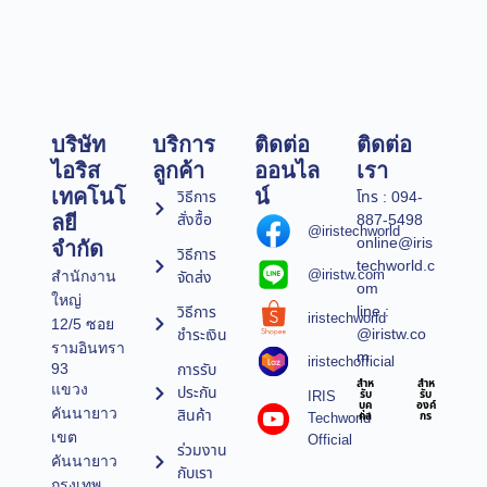
บริษัท
บริการ
ติดต่อ
ติดต่อ
ไอริส
ลูกค้า
ออนไล
เรา
เทคโนโ
น์
วิธีการ
โทร : 094-
สั่งซื้อ
887-5498
ลยี
@iristechworld
online@iris
จำกัด
วิธีการ
techworld.c
@iristw.com
จัดส่ง
สำนักงาน
om
ใหญ่
line :
วิธีการ
iristechworld
12/5 ซอย
@iristw.co
ชำระเงิน
รามอินทรา
m
iristechofficial
การรับ
93
สำห
สำห
แขวง
ประกัน
IRIS
รับ
รับ
บุค
องค์
คันนายาว
สินค้า
Techworld
คล
กร
เขต
Official
ร่วมงาน
คันนายาว
กับเรา
กรุงเทพ