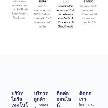
สินค้า
แบบ
รวดเร็ว
บริการขนส่ง
หลากหลายช่อง
สินค้าดี มี
บริการเซอร์วิส
ตอบด่วน ตอบไว
ทาง เพื่อให้สินค้า
คุณภาพ มั่นใจได้
นอกสถานที่ 1 ปี
พร้อมให้คำ
ส่งตรงถึงลูกค้า
100% รับประกัน
เต็ม บริการส่ง
ปรึกษาจากผู้ที่มี
โดยเร็วที่สุด
คุณภาพสินค้าแท้
ซ่อม ติดตั้ง ให้
ประสบการณ์
ส่งตรงจากศูนย์
บริการและรวมถึง
มากกว่า 10 ปี
ทุกชิ้น
ให้คำปรึกษาฟรี
บริษัท
บริการ
ติดต่อ
ติดต่อ
ไอริส
ลูกค้า
ออนไล
เรา
เทคโนโ
น์
วิธีการ
โทร : 094-