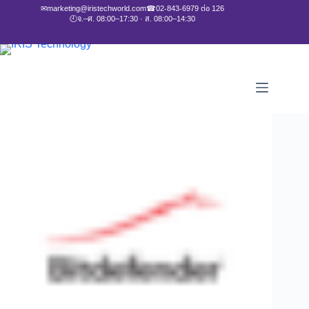
✉
marketing@iristechworld.com
☎
02-843-6979 ต่อ 126
🕘
จ.–ศ. 08:00–17:30 · ส. 08:00–14:30