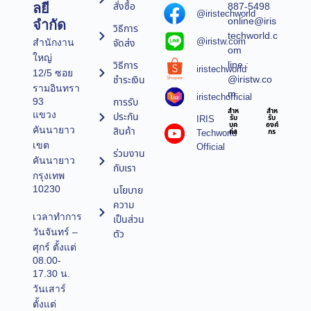
สั่งซื้อ
887-5498
ลยี
@iristechworld
online@iris
จำกัด
วิธีการ
techworld.c
@iristw.com
จัดส่ง
สำนักงาน
om
ใหญ่
line :
วิธีการ
iristechworld
12/5 ซอย
@iristw.co
ชำระเงิน
รามอินทรา
m
iristechofficial
การรับ
93
สำห
สำห
แขวง
ประกัน
IRIS
รับ
รับ
บุค
องค์
คันนายาว
สินค้า
Techworld
คล
กร
เขต
Official
ร่วมงาน
คันนายาว
กับเรา
กรุงเทพ
10230
นโยบาย
ความ
เวลาทำการ
เป็นส่วน
วันจันทร์ –
ตัว
ศุกร์ ตั้งแต่
08.00-
17.30 น.
วันเสาร์
ตั้งแต่